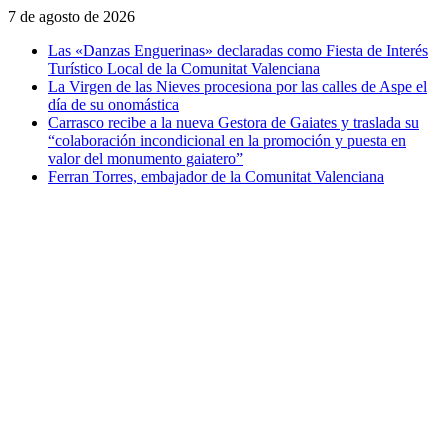
Saltar
7 de agosto de 2026
al
Las «Danzas Enguerinas» declaradas como Fiesta de Interés
contenido
Turístico Local de la Comunitat Valenciana
La Virgen de las Nieves procesiona por las calles de Aspe el
día de su onomástica
Carrasco recibe a la nueva Gestora de Gaiates y traslada su
“colaboración incondicional en la promoción y puesta en
valor del monumento gaiatero”
Ferran Torres, embajador de la Comunitat Valenciana