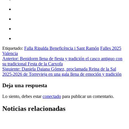
Etiquetado:
Falla Ripalda Beneficència i Sant Ramón
Falles 2025
Valencia
Navegación
Anterior:
Benidorm llena de fiesta y tradición el casco antiguo con
su tradicional Festa de la Carxofa
de
Siguiente:
Daniela Daiana Gómez, proclamada Reina de la Sal
entradas
2025-2026 de Torrevieja en una gala llena de emoción y tradición
Deja una respuesta
Lo siento, debes estar
conectado
para publicar un comentario.
Noticias relacionadas