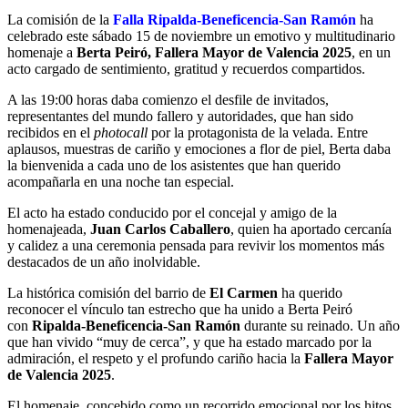
La comisión de la
Falla Ripalda-Beneficencia-San Ramón
ha
celebrado este sábado 15 de noviembre un emotivo y multitudinario
homenaje a
Berta Peiró, Fallera Mayor de Valencia 2025
, en un
acto cargado de sentimiento, gratitud y recuerdos compartidos.
A las 19:00 horas daba comienzo el desfile de invitados,
representantes del mundo fallero y autoridades, que han sido
recibidos en el
photocall
por la protagonista de la velada. Entre
aplausos, muestras de cariño y emociones a flor de piel, Berta daba
la bienvenida a cada uno de los asistentes que han querido
acompañarla en una noche tan especial.
El acto ha estado conducido por el concejal y amigo de la
homenajeada,
Juan Carlos Caballero
, quien ha aportado cercanía
y calidez a una ceremonia pensada para revivir los momentos más
destacados de un año inolvidable.
La histórica comisión del barrio de
El Carmen
ha querido
reconocer el vínculo tan estrecho que ha unido a Berta Peiró
con
Ripalda-Beneficencia-San Ramón
durante su reinado. Un año
que han vivido “muy de cerca”, y que ha estado marcado por la
admiración, el respeto y el profundo cariño hacia la
Fallera Mayor
de Valencia 2025
.
El homenaje, concebido como un recorrido emocional por los hitos