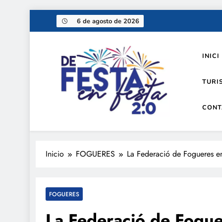
Saltar
6 de agosto de 2026
al
contenido
INICI
TURI
CONT
De festa en festa 2.0
Inicio
FOGUERES
La Federació de Fogueres e
FOGUERES
La Federació de Fogue