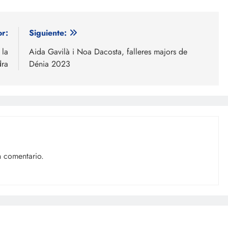
or:
Siguiente:
 la
Aida Gavilà i Noa Dacosta, falleres majors de
dra
Dénia 2023
n comentario.