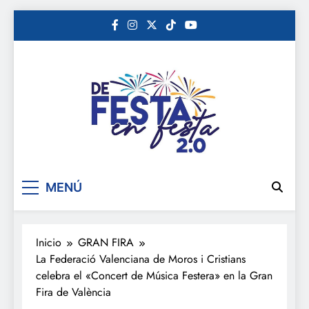
Saltar
al
contenido
De festa en festa 2.0
MENÚ
Inicio
GRAN FIRA
La Federació Valenciana de Moros i Cristians
celebra el «Concert de Música Festera» en la Gran
Fira de València