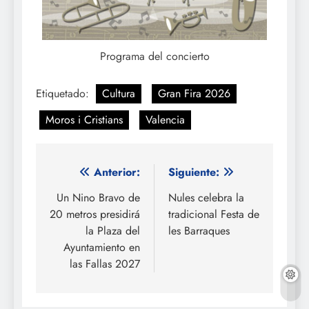
Programa del concierto
Etiquetado:
Cultura
Gran Fira 2026
Moros i Cristians
Valencia
Navegación
Anterior:
Siguiente:
de
Un Nino Bravo de
Nules celebra la
20 metros presidirá
tradicional Festa de
entradas
la Plaza del
les Barraques
Ayuntamiento en
las Fallas 2027