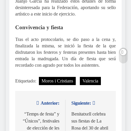
Juanjo García ha realizado estos detalles de forma
desinteresada para la Federación, aportando su sello
artístico a este inicio de ejercicio.
Convivencia y fiesta
Tras el acto protocolario, se dio paso a la cena y,
finalizada la misma, se inició la fiesta de la que
disfrutaron los festeros y festeras presentes hasta bien
entrada la madrugada. Un día de fiesta que será
recordado con agrado por todos los asistentes.
Etiquetado:
Moros i Cristians
Valencia
Anterior:
Siguiente:
Navegación
de
“Temps de festa” y
Benitatxell celebra
“Únicos”, festivales
sus fiestas de La
entradas
de elección de les
Rosa del 30 de abril