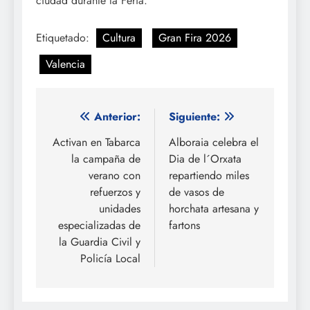
ciudad durante la Feria.
Etiquetado:
Cultura
Gran Fira 2026
Valencia
Navegación
Anterior:
Siguiente:
de
Activan en Tabarca
Alboraia celebra el
la campaña de
Dia de l´Orxata
entradas
verano con
repartiendo miles
refuerzos y
de vasos de
unidades
horchata artesana y
especializadas de
fartons
la Guardia Civil y
Policía Local