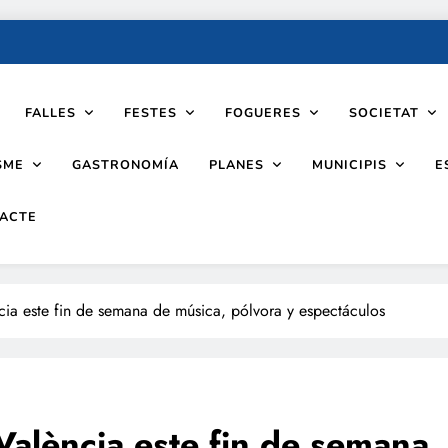
FALLES
FESTES
FOGUERES
SOCIETAT
SME
PLANES
MUNICIPIS
GASTRONOMÍA
E
ACTE
ncia este fin de semana de música, pólvora y espectáculos
 València este fin de semana