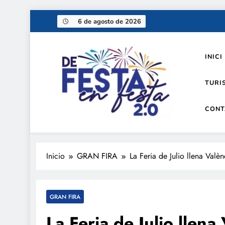
Saltar
6 de agosto de 2026
al
contenido
INICI
TURI
CONT
De festa en festa 2.0
Inicio
GRAN FIRA
La Feria de Julio llena Valè
GRAN FIRA
La Feria de Julio llena