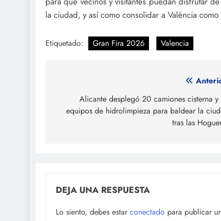
para que vecinos y visitantes puedan disfrutar de 
la ciudad, y así como consolidar a València como
Etiquetado:
Gran Fira 2026
Valencia
Navegación
Anteri
de
Alicante desplegó 20 camiones cisterna y
equipos de hidrolimpieza para baldear la ciu
entradas
tras las Hogue
DEJA UNA RESPUESTA
Lo siento, debes estar
conectado
para publicar u