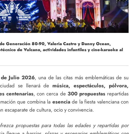
s de Generación 80-90, Valeria Castro y Danny Ocean,
técnico de Vulcano, actividades infantiles y cine-karaoke al
 de Julio 2026
, una de las citas más emblemáticas de su
a ciudad se llenará de
música, espectáculos, pólvora,
es centenarias
, con cerca de
300 propuestas
repartidas
ramación que combina la
esencia
de la fiesta valenciana con
an escaparate de cultura, ocio y convivencia.
rezca propuestas para todas las edades y repartidas por
ria llegue a barrios, plazas y escenarios emblemáticos con