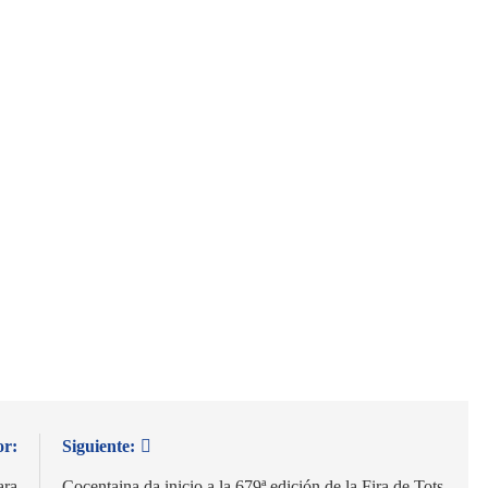
or:
Siguiente:
ara
Cocentaina da inicio a la 679ª edición de la Fira de Tots