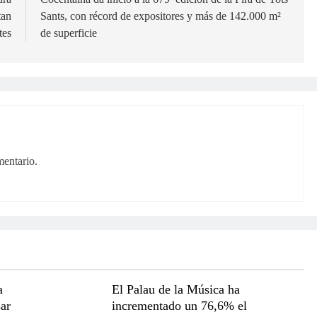
tan
Sants, con récord de expositores y más de 142.000 m²
tes
de superficie
mentario.
a
El Palau de la Música ha
ar
incrementado un 76,6% el