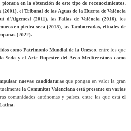
s
pionera en la obtención de este tipo de reconocimientos
,
x (2001)
, el
Tribunal de las Aguas de la Huerta de València
ut d’Algemesí (2011),
las
Fallas de València (2016)
, los
 muros en piedra seca (2018)
, las
Tamborradas, rituales de
mpanas (2022).
idos como Patrimonio Mundial de la Unesco
, entre los que
 la Seda y el Arte Rupestre del Arco Mediterráneo como
impulsar nuevas candidaturas
que pongan en valor la gran
actualmente
la Comunitat Valenciana está presente en varias
tras comunidades autónomas y países, entre las que está
el
Latina.