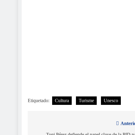
Etiquetado:
Cultura
Turisme
Unesco
Anteri
Navegación
Toni Pérez defiende el papel clave de la PID p