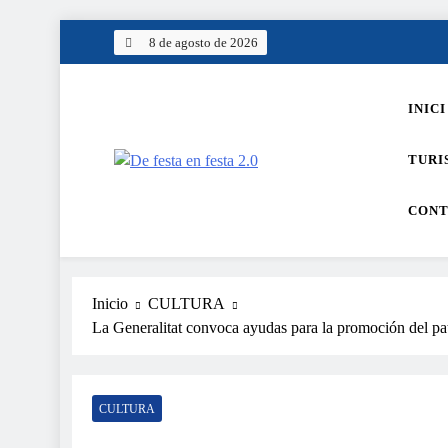
Saltar
8 de agosto de 2026
al
contenido
INICI
TURI
De festa en festa 2.0
CONT
Inicio
CULTURA
La Generalitat convoca ayudas para la promoción del p
CULTURA