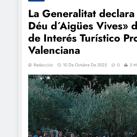
La Generalitat declara
Déu d´Aigües Vives» d
de Interés Turístico Pr
Valenciana
Redacción
10 De Octubre De 2025
0
5 M