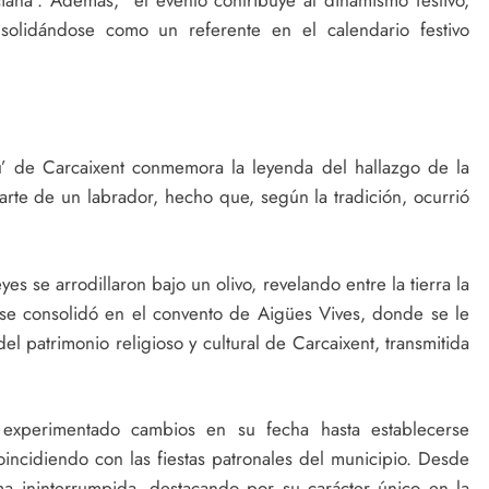
ciana”. Además, “el evento contribuye al dinamismo festivo,
nsolidándose como un referente en el calendario festivo
u’ de Carcaixent conmemora la leyenda del hallazgo de la
rte de un labrador, hecho que, según la tradición, ocurrió
se arrodillaron bajo un olivo, revelando entre la tierra la
se consolidó en el convento de Aigües Vives, donde se le
del patrimonio religioso y cultural de Carcaixent, transmitida
experimentado cambios en su fecha hasta establecerse
incidiendo con las fiestas patronales del municipio. Desde
ma ininterrumpida, destacando por su carácter único en la