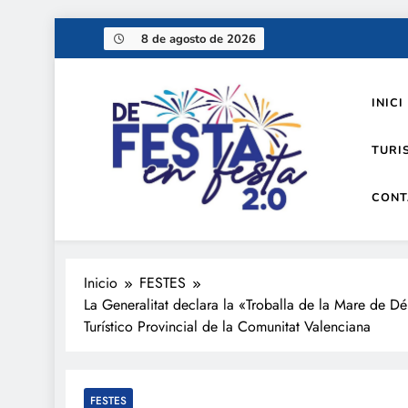
Saltar
8 de agosto de 2026
al
contenido
INICI
TURI
CONT
De festa en festa 2.0
Inicio
FESTES
La Generalitat declara la «Troballa de la Mare de D
Turístico Provincial de la Comunitat Valenciana
FESTES