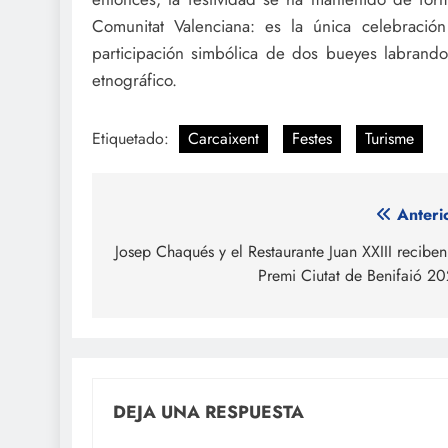
Comunitat Valenciana: es la única celebraci
participación simbólica de dos bueyes labrando
etnográfico.
Etiquetado:
Carcaixent
Festes
Turisme
Navegación
Anteri
de
Josep Chaqués y el Restaurante Juan XXIII reciben
Premi Ciutat de Benifaió 2
entradas
DEJA UNA RESPUESTA