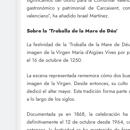
significativos del otoño para la Comunitat Valen
gastronómico y patrimonial de Carcaixent, co
valenciano”, ha añadido Israel Martínez.
Sobre la ‘Troballa de la Mare de Déu’
La festividad de la ‘Troballa de la Mare de Dé
imagen de la Virgen María d’Aigües Vives por pa
el 16 de octubre de 1250.
La escena representada rememora cómo dos bueyes 
imagen de la Virgen. Desde entonces, su culto 
dedicó el altar mayor. Esta tradición forma parte 
a lo largo de los siglos.
Documentada ya en 1868, la celebración ha 
definitivamente el 12 de octubre desde 1964, co
entonces, la festividad se ha mantenido de for