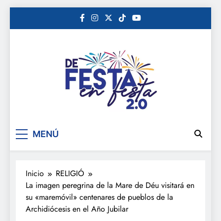
Saltar
al
contenido
De festa en festa 2.0
MENÚ
Inicio
RELIGIÓ
La imagen peregrina de la Mare de Déu visitará en
su «maremóvil» centenares de pueblos de la
Archidiócesis en el Año Jubilar