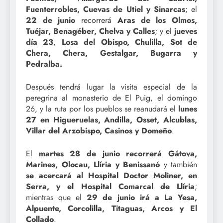
Fuenterrobles, Cuevas de Utiel y Sinarcas
; el
22 de junio
recorrerá
Aras de los Olmos,
Tuéjar, Benagéber, Chelva y Calles
; y el
jueves
día 23
,
Losa del Obispo, Chulilla, Sot de
Chera, Chera, Gestalgar, Bugarra y
Pedralba.
Después tendrá lugar la visita especial de la
peregrina al monasterio de El Puig, el domingo
26, y la ruta por los pueblos se reanudará el
lunes
27 en Higueruelas, Andilla, Osset, Alcublas,
Villar del Arzobispo, Casinos y Domeño
.
El
martes 28 de junio recorrerá Gátova,
Marines, Olocau, Llíria y Benissanó
y también
se acercará al Hospital Doctor Moliner, en
Serra, y el Hospital Comarcal de Llíria
;
mientras que el
29 de junio irá a La Yesa,
Alpuente, Corcolilla, Titaguas, Arcos y El
Collado
.