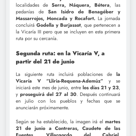
localidades de
Serra, Náquera, Bétera
, las
pedanías de
San Isidro de Benagéber y
Massarrojos, Moncada y Rocafort.
La jornada
concluirá
Godella y Burjassot
, que pertenecen a
la Vicaría III pero que se incluyen en esta primera
ruta por su cercanía.
Segunda ruta: en la Vicaría V, a
partir del 21 de junio
La siguiente ruta incluirá poblaciones de
la
Vicaría V “Llíria-Requena-Ademúz”
y se
iniciará este mes de junio, entre
los días 21 y 23
,
y
proseguirá del 27 al 30
. Después continuará
en julio con los pueblos y fechas que se
anunciarán próximamente.
Según se ha establecido, la imagen irá el
martes
21 de junio a Contreras, Caudete de las
Fuentes, Villargordo del Cabriel,