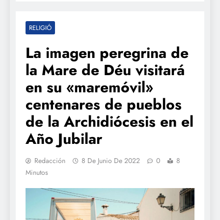
RELIGIÓ
La imagen peregrina de
la Mare de Déu visitará
en su «maremóvil»
centenares de pueblos
de la Archidiócesis en el
Año Jubilar
Redacción
8 De Junio De 2022
0
8
Minutos