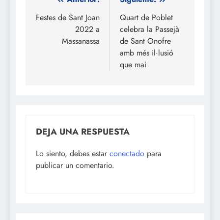
Navegación
de
Festes de Sant Joan
Quart de Poblet
2022 a
celebra la Passejà
entradas
Massanassa
de Sant Onofre
amb més il·lusió
que mai
DEJA UNA RESPUESTA
Lo siento, debes estar
conectado
para
publicar un comentario.