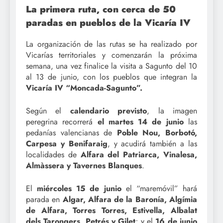
La primera ruta, con cerca de 50
paradas en pueblos de la Vicaría IV
La organización de las rutas se ha realizado por
Vicarías territoriales y comenzarán la próxima
semana, una vez finalice la visita a Sagunto del 10
al 13 de junio, con los pueblos que integran la
Vicaría IV “Moncada-Sagunto”.
Según el
calendario previsto
, la imagen
peregrina recorrerá
el martes 14 de junio
las
pedanías valencianas de
Poble Nou, Borbotó,
Carpesa y Benifaraig
, y acudirá también a las
localidades de
Alfara del Patriarca, Vinalesa,
Almàssera y Tavernes Blanques
.
El
miércoles 15 de junio
el “maremóvil” hará
parada en
Algar, Alfara de la Baronía, Algímia
de Alfara, Torres Torres, Estivella, Albalat
dels Tarongers, Petrés y Gilet
; y el
16 de junio