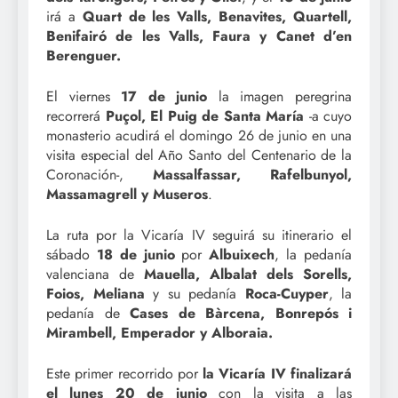
irá a
Quart de les Valls, Benavites, Quartell,
Benifairó de les Valls, Faura y Canet d’en
Berenguer.
El viernes
17 de junio
la imagen peregrina
recorrerá
Puçol, El Puig de Santa María
-a cuyo
monasterio acudirá el domingo 26 de junio en una
visita especial del Año Santo del Centenario de la
Coronación-,
Massalfassar, Rafelbunyol,
Massamagrell y Museros
.
La ruta por la Vicaría IV seguirá su itinerario el
sábado
18 de junio
por
Albuixech
, la pedanía
valenciana de
Mauella, Albalat dels Sorells,
Foios, Meliana
y su pedanía
Roca-Cuyper
, la
pedanía de
Cases de Bàrcena, Bonrepós i
Mirambell, Emperador y Alboraia.
Este primer recorrido por
la Vicaría IV finalizará
el lunes 20 de junio
con la visita a las