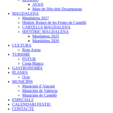
AVAN
Mare de Déu dels Desamparats
MAGDALENA
Magdalena 2027
Històric Reines de les Festes de Castelló
CARTELLS MAGDALENA
HISTÒRIC MAGDALENA
Magdalena 2025
Magdalena 2026
CULTURA
Roig Arena
TURISME
FOTUR
Costa Blanca
GASTRONOMÍA
PLANES
Ocio
MUNICIPIS
Municipis d´Alacant
Municipis de Valencia
Municipis de Castelló
ESPECIALS
CALENDARI FESTIU
CONTACTE