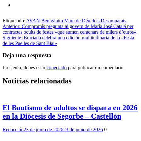
Etiquetado:
AVAN
Benigànim
Mare de Déu dels Desamparats
Navegación
Anterior:
Compromís pregunta al govern de María José Catalá per
contractes ocults de festes «que sumen centenars de milers d’euros»
de
Siguiente:
Burriana celebra una edición multitudinaria de la «Festa
entradas
de les Paelles de Sant Blai»
Deja una respuesta
Lo siento, debes estar
conectado
para publicar un comentario.
Noticias relacionadas
El Bautismo de adultos se dispara en 2026
en la Diócesis de Segorbe – Castellón
Redacción
23 de junio de 2026
23 de junio de 2026
0