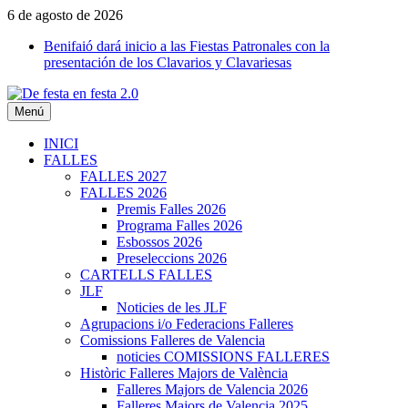
Saltar
6 de agosto de 2026
al
Benifaió dará inicio a las Fiestas Patronales con la
contenido
presentación de los Clavarios y Clavariesas
Menú
De festa en festa 2.0
INICI
FALLES
FALLES 2027
FALLES 2026
Premis Falles 2026
Programa Falles 2026
Esbossos 2026
Preseleccions 2026
CARTELLS FALLES
JLF
Noticies de les JLF
Agrupacions i/o Federacions Falleres
Comissions Falleres de Valencia
noticies COMISSIONS FALLERES
Històric Falleres Majors de València
Falleres Majors de Valencia 2026
Falleres Majors de Valencia 2025