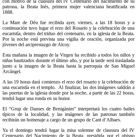
con motivo de la clausura del IV Centenario del nacimiento de su
patrona, la Beata Inés, primera mujer valenciana beatificada en
1888.
La Mare de Déu fue recibida ayer, viernes, a las 18 horas y a
continuación tuvo lugar el rezo del Rosario y la celebración de una
eucaristía, dentro del triduo del centenario, en la iglesia de la Beata.
Por la noche está prevista una vigilia de oración, organizada por
jóvenes del arciprestazgo de Alcoy.
Esta mañana la imagen de la Virgen ha recibido a todos los niños y
niñas bautizados durante el último año, y por la tarde será trasladada
junto a la imagen de la Beata hasta la parroquia de San Miguel
Arcángel.
A las 19 horas dará comienzo el rezo del rosario y la celebración de
una eucaristía en el templo. Al finalizar, las dos imágenes saldrán a
las puertas de la iglesia donde por la noche, a partir de las 22 horas,
tendrá lugar una ronda en su honor.
El “Grup de Danses de Benigànim” interpretará los cuatro bailes
típicos de la localidad, y las imágenes de las patronas también
recibirán un homenaje a cargo de un grupo de Cant d’Albaes.
Ya el domingo tendrá lugar la misa solemne de clausura del IV
Centenario del Nacimiento de la Beata, presidida por el obispo