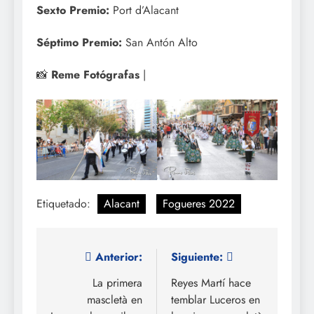
Sexto Premio:
Port d’Alacant
Séptimo Premio:
San Antón Alto
📸
Reme Fotógrafas
|
Etiquetado:
Alacant
Fogueres 2022
Navegación
Anterior:
Siguiente:
de
La primera
Reyes Martí hace
mascletà en
temblar Luceros en
entradas