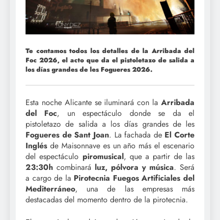
Te contamos todos los detalles de la Arribada del
Foc 2026, el acto que da el pistoletazo de salida a
los días grandes de les Fogueres 2026.
Esta noche Alicante se iluminará con la
Arribada
del Foc
, un espectáculo donde se da el
pistoletazo de salida a los días grandes de les
Fogueres de Sant Joan
. La fachada de
El Corte
Inglés
de Maisonnave es un año más el escenario
del espectáculo
piromusical
, que a partir de las
23:30h
combinará
luz, pólvora y música
. Será
a cargo de la
Pirotecnia Fuegos Artificiales del
Mediterráneo
, una de las empresas más
destacadas del momento dentro de la pirotecnia.