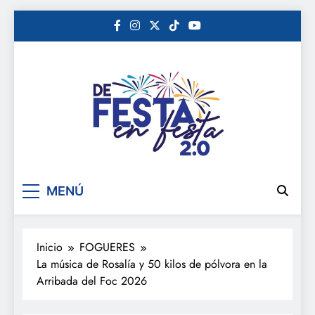
Saltar
al
contenido
De festa en festa 2.0
MENÚ
Inicio
FOGUERES
La música de Rosalía y 50 kilos de pólvora en la
Arribada del Foc 2026