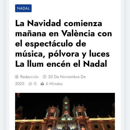
NADAL
La Navidad comienza
mañana en València con
el espectáculo de
música, pólvora y luces
La llum encén el Nadal
Redacción
20 De Noviembre De
2025
0
6 Minutos