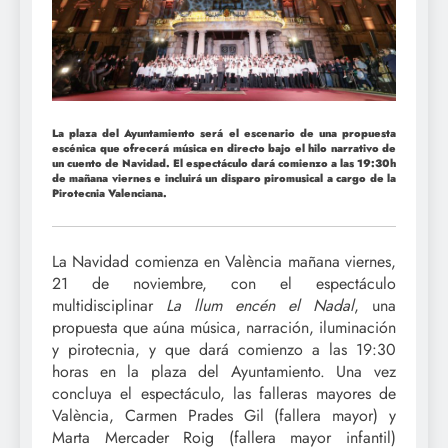
La plaza del Ayuntamiento será el escenario de una propuesta
escénica que ofrecerá música en directo bajo el hilo narrativo de
un cuento de Navidad. El espectáculo dará comienzo a las 19:30h
de mañana viernes e incluirá un disparo piromusical a cargo de la
Pirotecnia Valenciana.
La Navidad comienza en València mañana viernes,
21 de noviembre, con el espectáculo
multidisciplinar
La llum encén el Nadal
, una
propuesta que aúna música, narración, iluminación
y pirotecnia, y que dará comienzo a las 19:30
horas en la plaza del Ayuntamiento. Una vez
concluya el espectáculo, las falleras mayores de
València, Carmen Prades Gil (fallera mayor) y
Marta Mercader Roig (fallera mayor infantil)