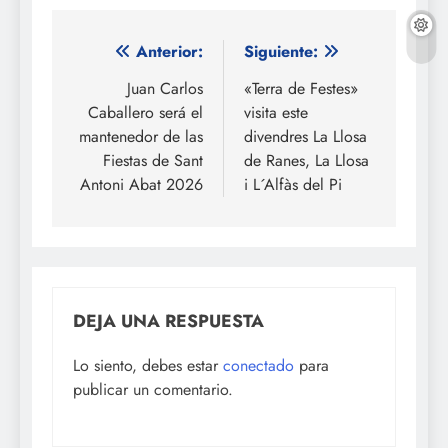
Navegación
Anterior:
Siguiente:
de
Juan Carlos
«Terra de Festes»
Caballero será el
visita este
entradas
mantenedor de las
divendres La Llosa
Fiestas de Sant
de Ranes, La Llosa
Antoni Abat 2026
i L´Alfàs del Pi
DEJA UNA RESPUESTA
Lo siento, debes estar
conectado
para
publicar un comentario.