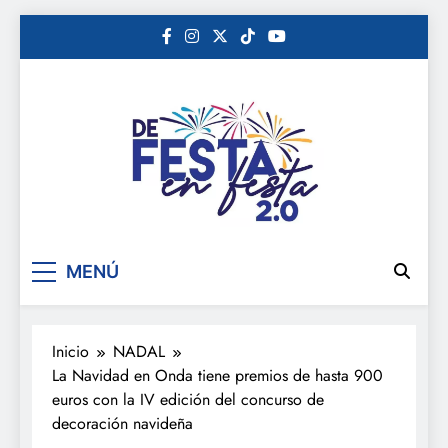
Saltar
al
contenido
De festa en festa 2.0
MENÚ
Inicio
NADAL
La Navidad en Onda tiene premios de hasta 900
euros con la IV edición del concurso de
decoración navideña