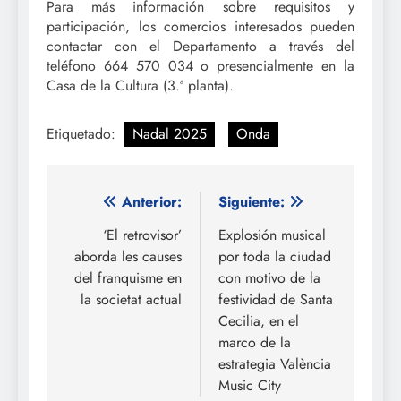
Para más información sobre requisitos y
participación, los comercios interesados pueden
contactar con el Departamento a través del
teléfono 664 570 034 o presencialmente en la
Casa de la Cultura (3.ª planta).
Etiquetado:
Nadal 2025
Onda
Navegación
Anterior:
Siguiente:
de
‘El retrovisor’
Explosión musical
aborda les causes
por toda la ciudad
entradas
del franquisme en
con motivo de la
la societat actual
festividad de Santa
Cecilia, en el
marco de la
estrategia València
Music City