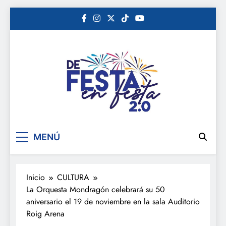
Saltar
al
contenido
De festa en festa 2.0
MENÚ
Inicio
CULTURA
La Orquesta Mondragón celebrará su 50
aniversario el 19 de noviembre en la sala Auditorio
Roig Arena