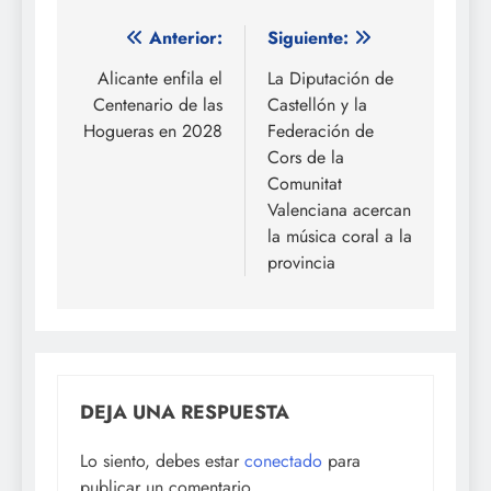
Navegación
Anterior:
Siguiente:
de
Alicante enfila el
La Diputación de
Centenario de las
Castellón y la
entradas
Hogueras en 2028
Federación de
Cors de la
Comunitat
Valenciana acercan
la música coral a la
provincia
DEJA UNA RESPUESTA
Lo siento, debes estar
conectado
para
publicar un comentario.