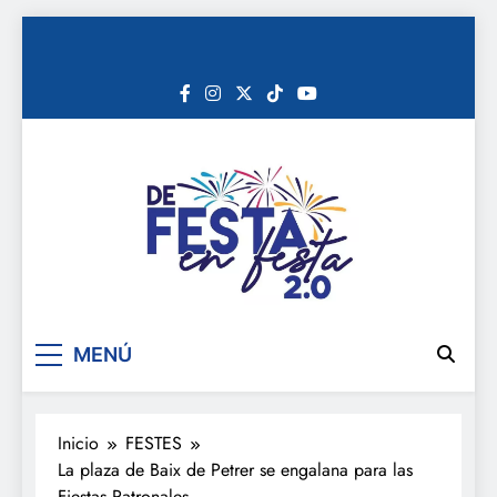
Saltar
al
contenido
De festa en festa 2.0
MENÚ
Inicio
FESTES
La plaza de Baix de Petrer se engalana para las
Fiestas Patronales