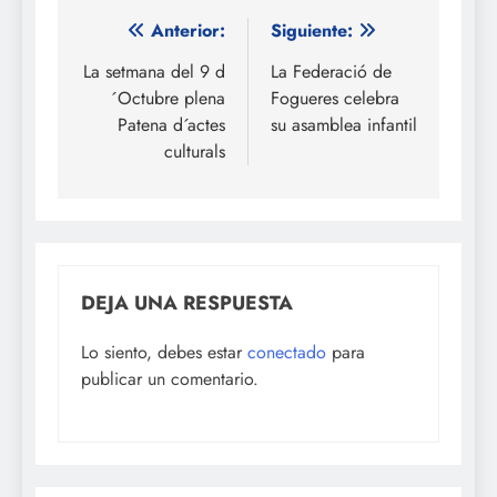
Navegación
Anterior:
Siguiente:
de
La setmana del 9 d
La Federació de
´Octubre plena
Fogueres celebra
entradas
Patena d´actes
su asamblea infantil
culturals
DEJA UNA RESPUESTA
Lo siento, debes estar
conectado
para
publicar un comentario.