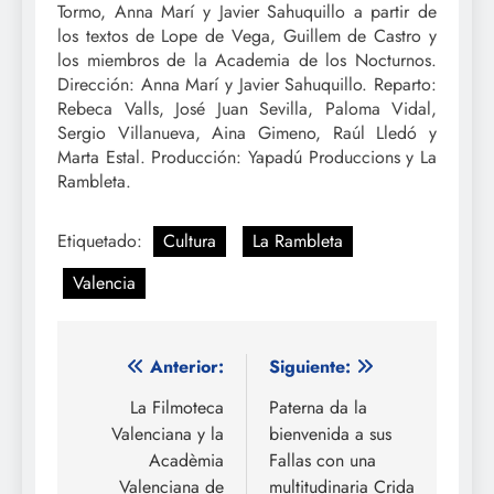
Tormo, Anna Marí y Javier Sahuquillo a partir de
los textos de Lope de Vega, Guillem de Castro y
los miembros de la Academia de los Nocturnos.
Dirección: Anna Marí y Javier Sahuquillo. Reparto:
Rebeca Valls, José Juan Sevilla, Paloma Vidal,
Sergio Villanueva, Aina Gimeno, Raúl Lledó y
Marta Estal. Producción: Yapadú Produccions y La
Rambleta.
Etiquetado:
Cultura
La Rambleta
Valencia
Navegación
Anterior:
Siguiente:
de
La Filmoteca
Paterna da la
Valenciana y la
bienvenida a sus
entradas
Acadèmia
Fallas con una
Valenciana de
multitudinaria Crida