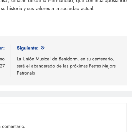
untas», señalan desde la Hermandad, que continúa apostando
 historia y sus valores a la sociedad actual.
or:
Siguiente:
 no
La Unión Musical de Benidorm, en su centenario,
027
será el abanderado de las próximas Festes Majors
Patronals
n comentario.