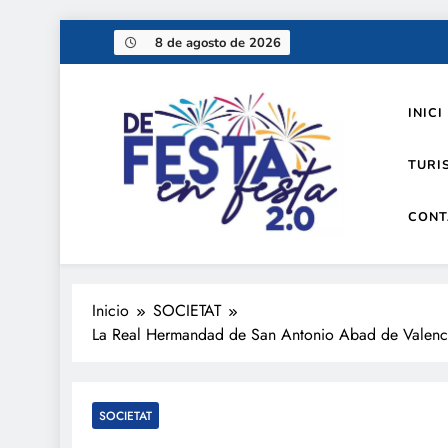
Saltar
8 de agosto de 2026
al
contenido
INICI
TURI
CONT
De festa en festa 2.0
Inicio
SOCIETAT
La Real Hermandad de San Antonio Abad de Valencia
SOCIETAT