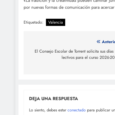
«La tradición y la creatividad pueden caminar j
por nuevas formas de comunicación para acercar su
Etiquetado:
Valencia
Navegación
Anteri
de
El Consejo Escolar de Torrent solicita sus días
lectivos para el curso 2026-2
entradas
DEJA UNA RESPUESTA
Lo siento, debes estar
conectado
para publicar u