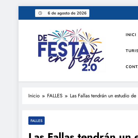
Saltar
6 de agosto de 2026
al
contenido
INICI
TURI
CONT
De festa en festa 2.0
Inicio
FALLES
Las Fallas tendrán un estudio d
FALLES
Las Fallas tendrán un 