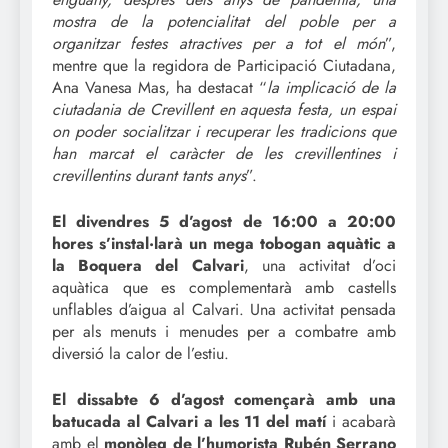
mostra de la potencialitat del poble per a
organitzar festes atractives per a tot el món
”,
mentre que la regidora de Participació Ciutadana,
Ana Vanesa Mas, ha destacat “
la implicació de la
ciutadania de Crevillent en aquesta festa, un espai
on poder socialitzar i recuperar les tradicions que
han marcat el caràcter de les crevillentines i
crevillentins durant tants anys
”.
El divendres 5 d’agost de 16:00 a 20:00
hores s’instal·larà un mega tobogan aquàtic a
la Boquera del Calvari
, una activitat d’oci
aquàtica que es complementarà amb castells
unflables d’aigua al Calvari. Una activitat pensada
per als menuts i menudes per a combatre amb
diversió la calor de l’estiu.
El dissabte 6 d’agost començarà amb una
batucada al Calvari a les 11 del matí
i acabarà
amb el
monòleg de l’humorista Rubén Serrano