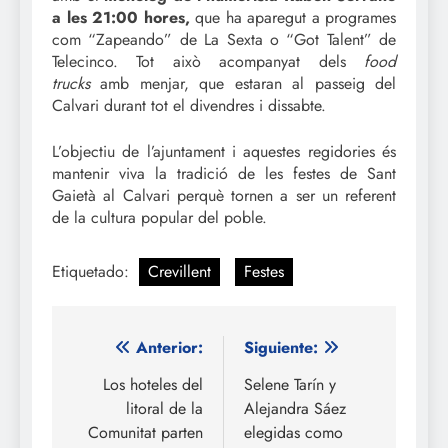
a les 21:00 hores,
que ha aparegut a programes
com “Zapeando” de La Sexta o “Got Talent” de
Telecinco. Tot això acompanyat dels
food
trucks
amb menjar, que estaran al passeig del
Calvari durant tot el divendres i dissabte.
L’objectiu de l’ajuntament i aquestes regidories és
mantenir viva la tradició de les festes de Sant
Gaietà al Calvari perquè tornen a ser un referent
de la cultura popular del poble.
Etiquetado:
Crevillent
Festes
Navegación
Anterior:
Siguiente:
de
Los hoteles del
Selene Tarín y
litoral de la
Alejandra Sáez
entradas
Comunitat parten
elegidas como