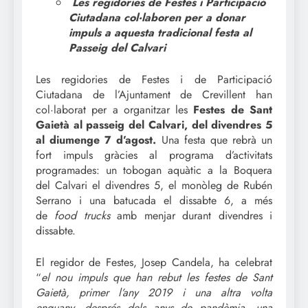
Les regidories de Festes i Participació
Ciutadana col·laboren per a donar
impuls a aquesta tradicional festa al
Passeig del Calvari
Les regidories de Festes i de Participació
Ciutadana de l’Ajuntament de Crevillent han
col·laborat per a organitzar les
Festes de Sant
Gaietà al passeig del Calvari, del divendres 5
al diumenge 7 d’agost.
Una festa que rebrà un
fort impuls gràcies al programa d’activitats
programades: un tobogan aquàtic a la Boquera
del Calvari el divendres 5, el monòleg de Rubén
Serrano i una batucada el dissabte 6, a més
de
food trucks
amb menjar durant divendres i
dissabte.
El regidor de Festes, Josep Candela, ha celebrat
“
el nou impuls que han rebut les festes de Sant
Gaietà, primer l’any 2019 i una altra volta
enguany, després dels anys de pandèmia, una