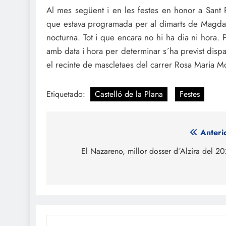
Al mes següent i en les festes en honor a Sant P
que estava programada per al dimarts de Magdale
nocturna. Tot i que encara no hi ha dia ni hora. P
amb data i hora per determinar s´ha previst disp
el recinte de mascletaes del carrer Rosa Maria Mo
Etiquetado:
Castelló de la Plana
Festes
Navegación
Anteri
de
El Nazareno, millor dosser d´Alzira del 2
entradas