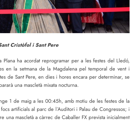
Sant Cristòfol i Sant Pere
a Plana ha acordat reprogramar per a les festes del Lledó,
eses en la setmana de la Magdalena pel temporal de vent i
tes de Sant Pere, en dies i hores encara per determinar, se
spararà una mascletà mixata nocturna.
nge 1 de maig a les 00:45h, amb motiu de les festes de la
cs artificials al parc de l´Auditori i Palau de Congressos; i
pare una mascletà a càrrec de Caballer FX prevista inicialment