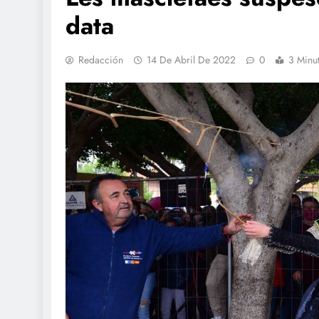
data
Redacción
14 De Abril De 2022
0
3 Minu