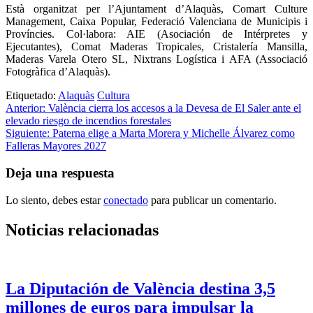
Està organitzat per l’Ajuntament d’Alaquàs, Comart Culture
Management, Caixa Popular, Federació Valenciana de Municipis i
Províncies. Col·labora: AIE (Asociación de Intérpretes y
Ejecutantes), Comat Maderas Tropicales, Cristalería Mansilla,
Maderas Varela Otero SL, Nixtrans Logística i AFA (Associació
Fotogràfica d’Alaquàs).
Etiquetado:
Alaquàs
Cultura
Navegación
Anterior:
València cierra los accesos a la Devesa de El Saler ante el
elevado riesgo de incendios forestales
de
Siguiente:
Paterna elige a Marta Morera y Michelle Álvarez como
entradas
Falleras Mayores 2027
Deja una respuesta
Lo siento, debes estar
conectado
para publicar un comentario.
Noticias relacionadas
La Diputación de València destina 3,5
millones de euros para impulsar la