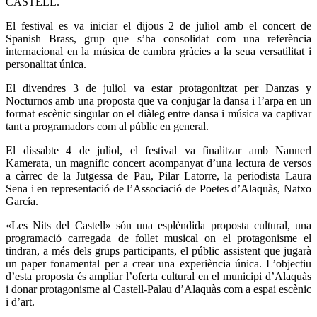
CASTELL.
El festival es va iniciar el dijous 2 de juliol amb el concert de
Spanish Brass, grup que s’ha consolidat com una referència
internacional en la música de cambra gràcies a la seua versatilitat i
personalitat única.
El divendres 3 de juliol va estar protagonitzat per Danzas y
Nocturnos amb una proposta que va conjugar la dansa i l’arpa en un
format escènic singular on el diàleg entre dansa i música va captivar
tant a programadors com al públic en general.
El dissabte 4 de juliol, el festival va finalitzar amb Nannerl
Kamerata, un magnífic concert acompanyat d’una lectura de versos
a càrrec de la Jutgessa de Pau, Pilar Latorre, la periodista Laura
Sena i en representació de l’Associació de Poetes d’Alaquàs, Natxo
García.
«Les Nits del Castell» són una esplèndida proposta cultural, una
programació carregada de follet musical on el protagonisme el
tindran, a més dels grups participants, el públic assistent que jugarà
un paper fonamental per a crear una experiència única. L’objectiu
d’esta proposta és ampliar l’oferta cultural en el municipi d’Alaquàs
i donar protagonisme al Castell-Palau d’Alaquàs com a espai escènic
i d’art.