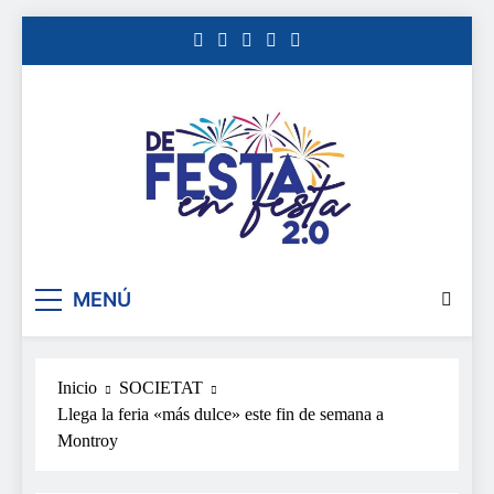
Saltar
al
contenido
De festa en festa 2.0
MENÚ
Inicio
SOCIETAT
Llega la feria «más dulce» este fin de semana a
Montroy