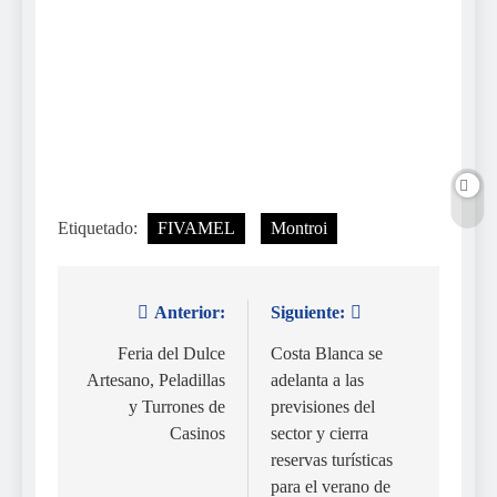
Etiquetado:
FIVAMEL
Montroi
Anterior:
Siguiente:
Navegación
de
Feria del Dulce
Costa Blanca se
Artesano, Peladillas
adelanta a las
entradas
y Turrones de
previsiones del
Casinos
sector y cierra
reservas turísticas
para el verano de