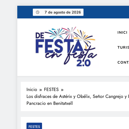
Saltar
7 de agosto de 2026
al
contenido
INICI
TURI
CONT
De festa en festa 2.0
Inicio
FESTES
Los disfraces de Astérix y Obélix, Señor Cangrejo 
Pancracio en Benitatxell
FESTES