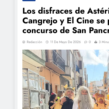
Los disfraces de Astér
Cangrejo y El Cine se
concurso de San Pancr
Redacción
11 De Mayo De 2026
0
3 Minu