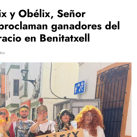
ix y Obélix, Señor
 proclaman ganadores del
acio en Benitatxell
tos