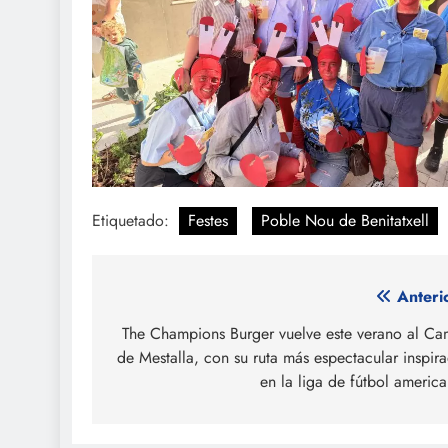
Etiquetado:
Festes
Poble Nou de Benitatxell
Navegación
Anteri
de
The Champions Burger vuelve este verano al C
de Mestalla, con su ruta más espectacular inspir
entradas
en la liga de fútbol americ