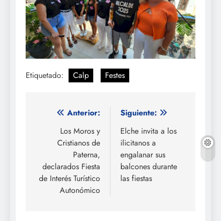
Etiquetado:
Calp
Festes
Navegación
Anterior:
Siguiente:
de
Los Moros y
Elche invita a los
Cristianos de
ilicitanos a
entradas
Paterna,
engalanar sus
declarados Fiesta
balcones durante
de Interés Turístico
las fiestas
Autonómico