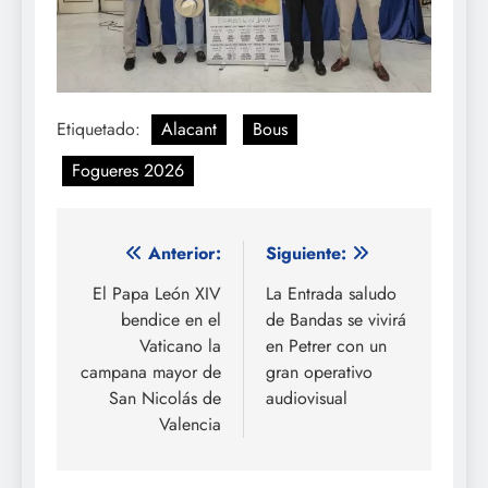
Etiquetado:
Alacant
Bous
Fogueres 2026
Navegación
Anterior:
Siguiente:
de
El Papa León XIV
La Entrada saludo
bendice en el
de Bandas se vivirá
entradas
Vaticano la
en Petrer con un
campana mayor de
gran operativo
San Nicolás de
audiovisual
Valencia