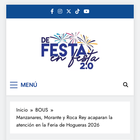
Saltar
al
contenido
De festa en festa 2.0
MENÚ
Inicio
BOUS
Manzanares, Morante y Roca Rey acaparan la
atención en la Feria de Hogueras 2026