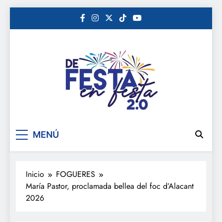
Saltar
al
contenido
De festa en festa 2.0
MENÚ
Inicio
FOGUERES
María Pastor, proclamada bellea del foc d’Alacant
2026