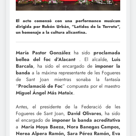
El acto comenzó con una performance musicsm
dirigida por Rubén Urbán, “Latidos de la Terreta”,
un homenaje a la cultura alicantina.
María Pastor González
ha sido
proclamada
bellea del foc d’Alacant
. El alcalde,
Luis
Barcala
, ha sido el encargado de
imponer la
banda
a la máxima representante de les Fogueres
de Sant Joan mientras sonaba la fantasía
“
Proclamació de Foc
” compuesta por el maestro
Miguel Ángel Más Mataix
.
Antes, el presidente de la Federació de les
Fogueres de Sant Joan,
David Olivares
, ha sido
el encargado de
imponer la banda acreditativa
a
María Moya Baeza, Nora Banegas Campos,
Nerea Alpera Ramón, Sara Pérez Ramón, Eva