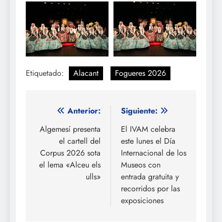
Etiquetado:
Alacant
Fogueres 2026
Navegación
Anterior:
Siguiente:
de
Algemesí presenta
El IVAM celebra
el cartell del
este lunes el Día
entradas
Corpus 2026 sota
Internacional de los
el lema «Alceu els
Museos con
ulls»
entrada gratuita y
recorridos por las
exposiciones