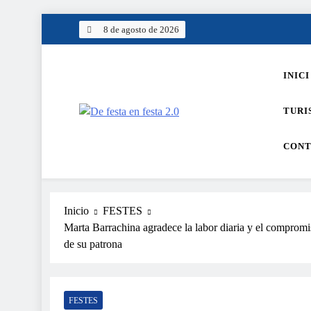
Saltar
8 de agosto de 2026
al
contenido
INICI
TURI
De festa en festa 2.0
CONT
Inicio
FESTES
Marta Barrachina agradece la labor diaria y el compromis
de su patrona
FESTES