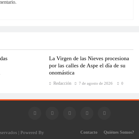
mentario.
adas
La Virgen de las Nieves procesiona
por las calles de Aspe el día de su
a
onomástica
Redacción
7 de agosto de 2026
0
reservados | Powered By
Contacto
Quiénes Somos?