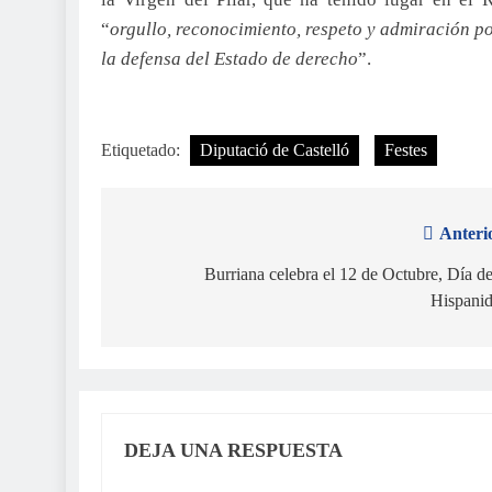
“
orgullo, reconocimiento, respeto y admiración po
la defensa del Estado de derecho
”.
Etiquetado:
Diputació de Castelló
Festes
Anteri
Navegación
de
Burriana celebra el 12 de Octubre, Día de
Hispani
entradas
DEJA UNA RESPUESTA