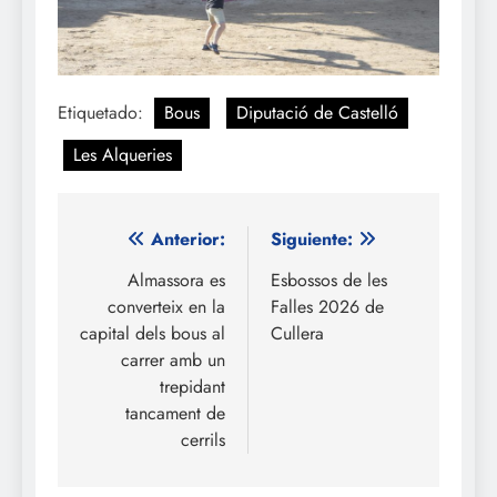
Etiquetado:
Bous
Diputació de Castelló
Les Alqueries
Navegación
Anterior:
Siguiente:
de
Almassora es
Esbossos de les
converteix en la
Falles 2026 de
entradas
capital dels bous al
Cullera
carrer amb un
trepidant
tancament de
cerrils