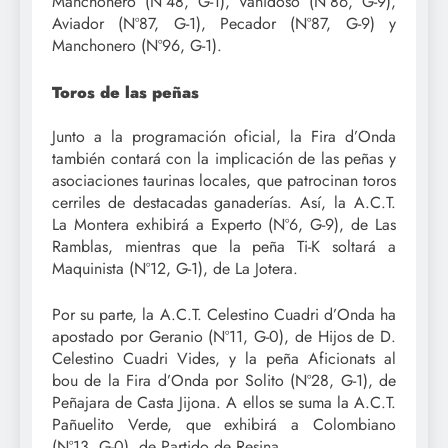
Manchonero (Nº48, G-1), Vanidoso (Nº86, G-9),
Aviador (Nº87, G-1), Pecador (Nº87, G-9) y
Manchonero (Nº96, G-1).
Toros de las peñas
Junto a la programación oficial, la Fira d’Onda
también contará con la implicación de las peñas y
asociaciones taurinas locales, que patrocinan toros
cerriles de destacadas ganaderías. Así, la A.C.T.
La Montera exhibirá a Experto (Nº6, G-9), de Las
Ramblas, mientras que la peña Ti-K soltará a
Maquinista (Nº12, G-1), de La Jotera.
Por su parte, la A.C.T. Celestino Cuadri d’Onda ha
apostado por Geranio (Nº11, G-0), de Hijos de D.
Celestino Cuadri Vides, y la peña Aficionats al
bou de la Fira d’Onda por Solito (Nº28, G-1), de
Peñajara de Casta Jijona. A ellos se suma la A.C.T.
Pañuelito Verde, que exhibirá a Colombiano
(Nº13, G-0), de Partido de Resina.