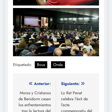
Etiquetado:
Bous
Onda
Navegación
Anterior:
Siguiente:
de
Moros y Cristianos
Lo Rat Penat
de Benidorm cesan
celebra l’èxit de
entradas
los enfrentamientos
l’acte
tras la lectura del
commemoratiu del