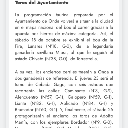
Toros del Ayuntamiento
La programación taurina preparada por el
Ayuntamiento de Onda volverá a situar a la ciudad
en el mapa nacional del bou al carrer gracias a la
apuesta por hierros de máxima categoría. Así, el
sábado 18 de octubre se exhibirá el bou de la
Fira, Lunares (Nº18, G-0), de la legendaria
ganadería sevillana Miura, al que le seguirá el
astado Chivato (Nº38, G-0), de Torrestrella.
A su vez, los encierros cerriles traerán a Onda a
dos ganaderías de referencia. El jueves 23 será el
turno de Cebada Gago, con seis astados que
recorrerán las calles: Caminante (Nº3, G-9),
Alencuentro (Nº57, G-1), Galopero (Nº59, G-1),
Liante (Nº82, G-1), Aplicado (Nº84, G-1) y
Bramador (Nº60, G-1). Y, finalmente, el sábado 25
protagonizarán el encierro los toros de Adolfo
Martín, con los ejemplares Bordador (Nº9, G-0),