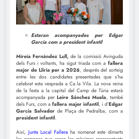
Estaran acompanyades per Edgar
García com a president infantil
Mireia Fernández Lull,
de la comissió Avinguda
dels Furs i voltants, ha sigut triada com a
fallera
major de Llíria per a 2026
, després del sorteig
entre les dos candidates presentades que s’ha
celebrat esta vesprada a Ca la Vila. La nova reina
de la festa a la capital del Camp de Túria estarà
acompanyada per
Leire Sánchez Muela
, també
dels Furs, com a
fallera major infantil
, i d’
Edgar
García Salvador
de Plaça de Pedralba, com a
president infantil
.
Així,
Junta Local Fallera
ha nomenat este dimarts
les persones que seran les màximes representants