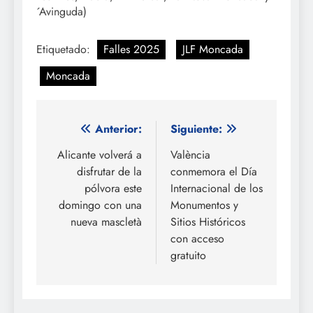
´Avinguda)
Etiquetado:
Falles 2025
JLF Moncada
Moncada
Navegación
Anterior:
Siguiente:
de
Alicante volverá a
València
disfrutar de la
conmemora el Día
entradas
pólvora este
Internacional de los
domingo con una
Monumentos y
nueva mascletà
Sitios Históricos
con acceso
gratuito