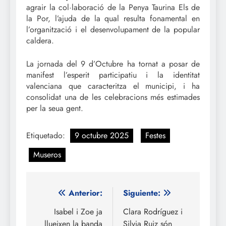
agrair la col·laboració de la Penya Taurina Els de
la Por, l’ajuda de la qual resulta fonamental en
l’organització i el desenvolupament de la popular
caldera.
La jornada del 9 d’Octubre ha tornat a posar de
manifest l’esperit participatiu i la identitat
valenciana que caracteritza el municipi, i ha
consolidat una de les celebracions més estimades
per la seua gent.
Etiquetado:
9 octubre 2025
Festes
Museros
Navegación
Anterior:
Siguiente:
de
Isabel i Zoe ja
Clara Rodríguez i
llueixen la banda
Silvia Ruiz són