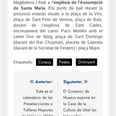
Magdalena i final a l’
església de l’Assumpció
de Santa Maria
. Els punts de ball durant la
processó estaran situats a la plaça de la Vila,
plaça de Sant Pere de Verona, plaça de Baix,
davant de l’església de Sant Carles,
encreuament del carrer Paco Montés amb el
carrer Dos de Maig, plaça de Sant Domingo
(davant del Bar Chuymar), placeta de Latonda
(davant de la Societat de Festers) i plaça Major.
Etiquetado:
Corpus
Festes
Ontinyent
Navegación
Anterior:
Siguiente:
de
Este es el
El Consorci de
calendario de las
Museus expone en
entradas
Preselecciones a
la Casa de la
Falleras Mayores
Cultura de Utiel las