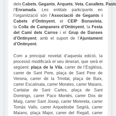
dels
Cabets
,
Gegants
,
Arquets
,
Veta
,
Cavallets
,
Past
l’
Enramada
. Les entitats participants en
l’organització són l’
Associació de Gegants i
Cabets d’Ontinyent
, el
CEIP Bonavista
,
la
Colla de Campaners d’Ontinyent
, la
Festa
del Camí dels Carros
i el
Grup de Danses
d’Ontinyent
, amb el suport de l’
Ajuntament
d’Ontinyent
.
Com a principal novetat d’aquesta edició, la
processó modificarà el seu itinerari, que serà el
següent:
plaça de la Vila
, carrer de l’Església,
carrer de Sant Pere, plaça de Sant Pere de
Verona, carrer de la Trinitat, plaça de Baix,
carrer Escalinata, carrer Morales, carrer Maians,
Cantalar de Sant Carles, plaça de Sant
Domingo, carrer Paco Montés, carrer Dos de
Maig, carrer Sant Josep, carrer Morereta, carrer
Tomàs Valls, carrer Arquebisbe Segrià, carrer
Maians, plaça Major, carrer del Regall, carrer