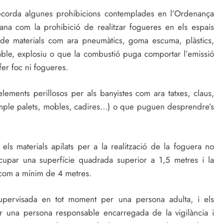
 recorda algunes prohibicions contemplades en l’Ordenança
ana com la prohibició de realitzar fogueres en els espais
ó de materials com ara pneumàtics, goma escuma, plàstics,
mable, explosiu o que la combustió puga comportar l’emissió
er foc ni fogueres.
ments perillosos per als banyistes com ara tatxes, claus,
emple palets, mobles, cadires…) o que puguen desprendre’s
s materials apilats per a la realització de la foguera no
cupar una superfície quadrada superior a 1,5 metres i la
à com a mínim de 4 metres.
upervisada en tot moment per una persona adulta, i els
r una persona responsable encarregada de la vigilància i