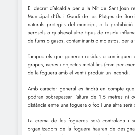
El decret d’alcaldia per a la Nit de Sant Joan
Municipal d’Ús i Gaudi de les Platges de Borri
naturals protegits del municipi, o la prohibici
aerosols o qualsevol altre tipus de residu infla
de fums o gasos, contaminants o molestos, per a f
Tampoc els que generen residus o continguen ele
grapes, xapes i objectes metàl·lics (com per ex
de la foguera amb el vent i produir un incendi.
Amb caràcter general es tindrà en compte que el
podran sobrepassar l’altura de 1,5 metres ni o
distància entre una foguera o foc i una altra ser
La crema de les fogueres serà controlada i s
organitzadors de la foguera hauran de designa