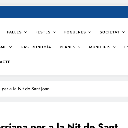
FALLES
FESTES
FOGUERES
SOCIETAT
SME
PLANES
MUNICIPIS
GASTRONOMÍA
E
ACTE
 per a la Nit de Sant Joan
rriana per a la Nit de Sant