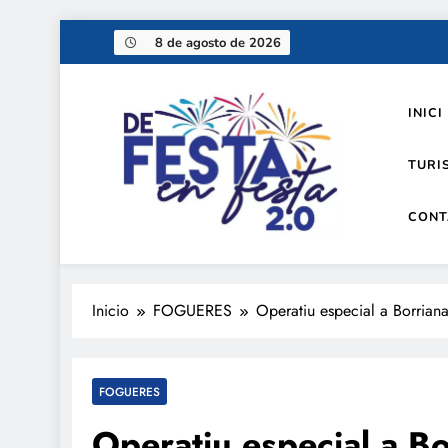
Saltar
8 de agosto de 2026
al
contenido
INICI
TURI
CONT
De festa en festa 2.0
Inicio
FOGUERES
Operatiu especial a Borriana
FOGUERES
Operatiu especial a Bo