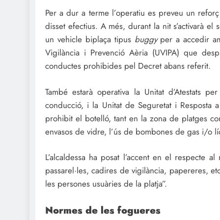
Per a dur a terme l’operatiu es preveu un reforç 
disset efectius. A més, durant la nit s’activarà 
un vehicle biplaça tipus
buggy
per a accedir am
Vigilància i Prevenció Aèria (UVIPA) que des
conductes prohibides pel Decret abans referit.
També estarà operativa la Unitat d’Atestats pe
conducció, i la Unitat de Seguretat i Resposta a
prohibit el botelló, tant en la zona de platges c
envasos de vidre, l’ús de bombones de gas i/o líqu
L’alcaldessa ha posat l’accent en el respecte al 
passarel·les, cadires de vigilància, papereres, etc
les persones usuàries de la platja”.
Normes de les fogueres