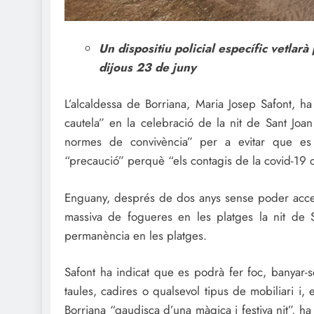
Un dispositiu policial específic vetlarà 
dijous 23 de juny
L’alcaldessa de Borriana, Maria Josep Safont, ha
cautela” en la celebració de la nit de Sant Joa
normes de convivència” per a evitar que es 
“precaució” perquè “els contagis de la covid-19 
Enguany, després de dos anys sense poder accedi
massiva de fogueres en les platges la nit de Sa
permanència en les platges.
Safont ha indicat que es podrà fer foc, banyar-
taules, cadires o qualsevol tipus de mobiliari i
Borriana “gaudisca d’una màgica i festiva nit”, 