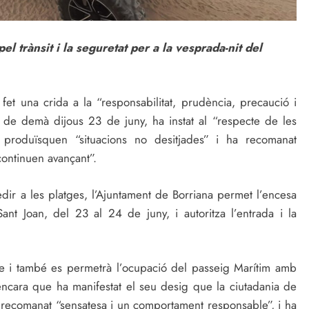
pel trànsit i la seguretat per a la vesprada-nit del
 fet una crida a la “responsabilitat, prudència, precaució i
n de demà dijous 23 de juny, ha instat al “respecte de les
produïsquen “situacions no desitjades” i ha recomanat
continuen avançant”.
r a les platges, l’Ajuntament de Borriana permet l’encesa
nt Joan, del 23 al 24 de juny, i autoritza l’entrada i la
se i també es permetrà l’ocupació del passeig Marítim amb
, encara que ha manifestat el seu desig que la ciutadania de
ha recomanat “sensatesa i un comportament responsable”, i ha