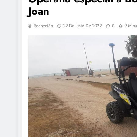
Joan
Redacción
22 De Junio De 2022
0
9 Minu