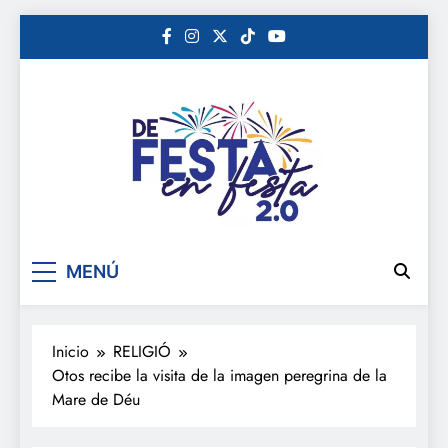
Saltar
al
contenido
De festa en festa 2.0
MENÚ
Inicio
RELIGIÓ
Otos recibe la visita de la imagen peregrina de la
Mare de Déu