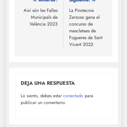
Navegación
de
Així són les Falles
La Pirotecnia
Municipals de
Zarzoso gana el
entradas
València 2023
concurso de
mascletaes de
Fogueres de Sant
Vicent 2022
DEJA UNA RESPUESTA
Lo siento, debes estar
conectado
para
publicar un comentario.