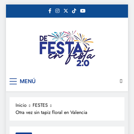
Saltar
al
contenido
De festa en festa 2.0
MENÚ
Inicio
FESTES
Otra vez sin tapiz floral en Valencia