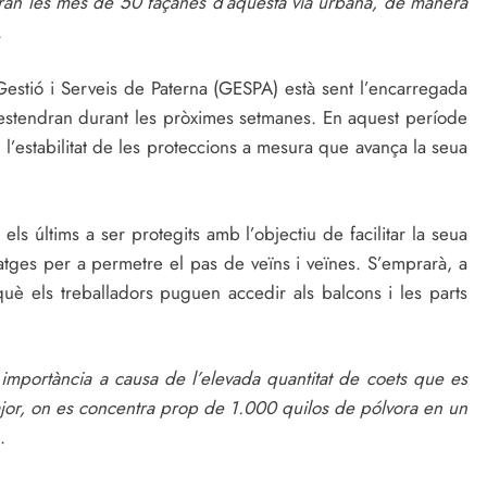
riran les més de 50 façanes d’aquesta via urbana, de manera
.
estió i Serveis de Paterna (GESPA) està sent l’encarregada
’estendran durant les pròximes setmanes. En aquest període
i l’estabilitat de les proteccions a mesura que avança la seua
els últims a ser protegits amb l’objectiu de facilitar la seua
itatges per a permetre el pas de veïns i veïnes. S’emprarà, a
è els treballadors puguen accedir als balcons i les parts
importància a causa de l’elevada quantitat de coets que es
ajor, on es concentra prop de 1.000 quilos de pólvora en un
.