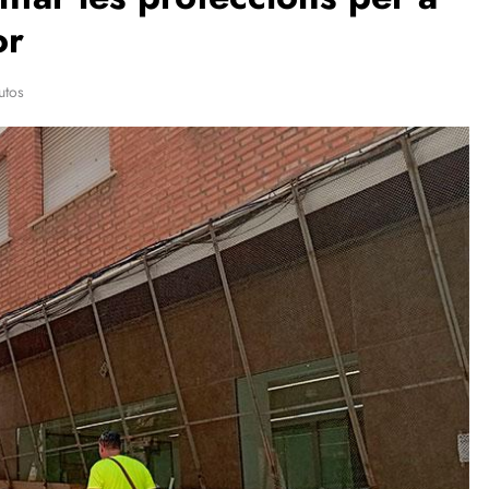
or
utos