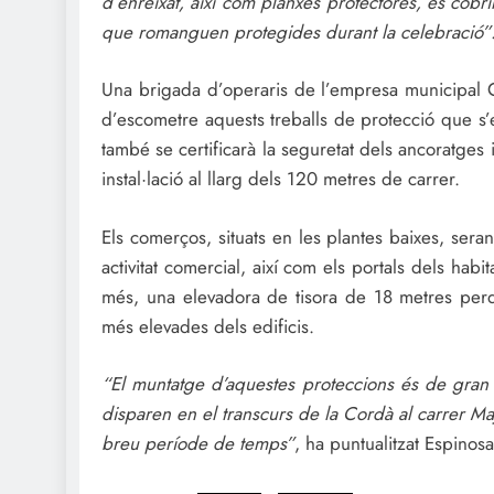
d’enreixat, així com planxes protectores, es cob
que romanguen protegides durant la celebració”
Una brigada d’operaris de l’empresa municipal G
d’escometre aquests treballs de protecció que s
també se certificarà la seguretat dels ancoratges 
instal·lació al llarg dels 120 metres de carrer.
Els comerços, situats en les plantes baixes, seran 
activitat comercial, així com els portals dels hab
més, una elevadora de tisora de 18 metres perqu
més elevades dels edificis.
“El muntatge d’aquestes proteccions és de gran 
disparen en el transcurs de la Cordà al carrer M
breu període de temps”
, ha puntualitzat Espinosa