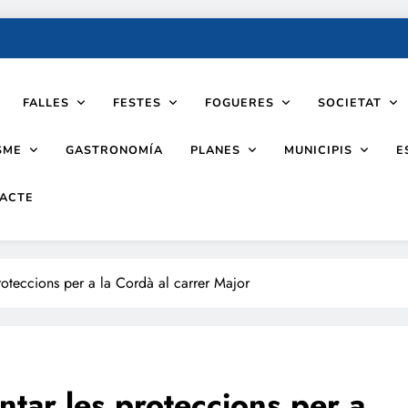
FALLES
FESTES
FOGUERES
SOCIETAT
SME
PLANES
MUNICIPIS
GASTRONOMÍA
E
ACTE
oteccions per a la Cordà al carrer Major
tar les proteccions per a