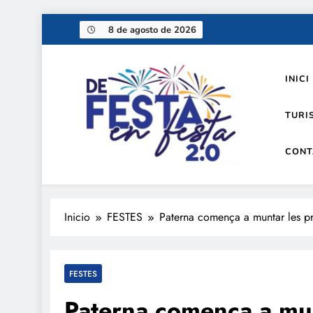
Saltar
8 de agosto de 2026
al
contenido
INICI
TURI
CONT
De festa en festa 2.0
Inicio
FESTES
Paterna comença a muntar les pr
FESTES
Paterna comença a mun