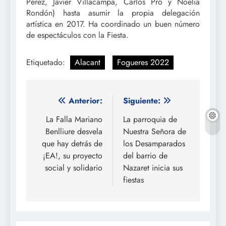
Pérez, Javier Villacampa, Carlos Pro y Noelia
Rondón) hasta asumir la propia delegación
artística en 2017. Ha coordinado un buen número
de espectáculos con la Fiesta.
Etiquetado:
Alacant
Fogueres 2022
Navegación
Anterior:
Siguiente:
de
La Falla Mariano
La parroquia de
Benlliure desvela
Nuestra Señora de
entradas
que hay detrás de
los Desamparados
¡EA!, su proyecto
del barrio de
social y solidario
Nazaret inicia sus
fiestas