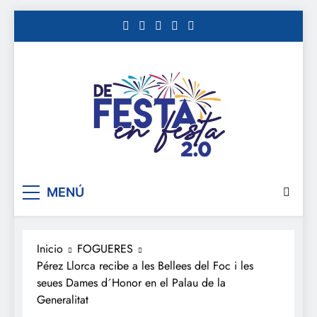
Saltar
al
contenido
De festa en festa 2.0
MENÚ
Inicio
FOGUERES
Pérez Llorca recibe a les Bellees del Foc i les
seues Dames d´Honor en el Palau de la
Generalitat