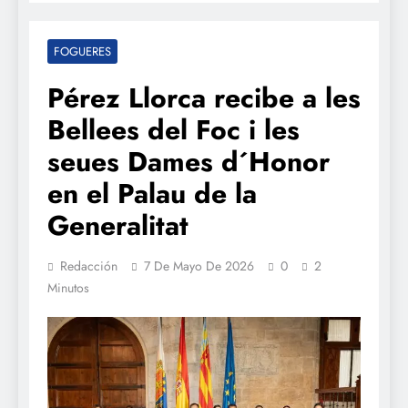
FOGUERES
Pérez Llorca recibe a les
Bellees del Foc i les
seues Dames d´Honor
en el Palau de la
Generalitat
Redacción
7 De Mayo De 2026
0
2
Minutos