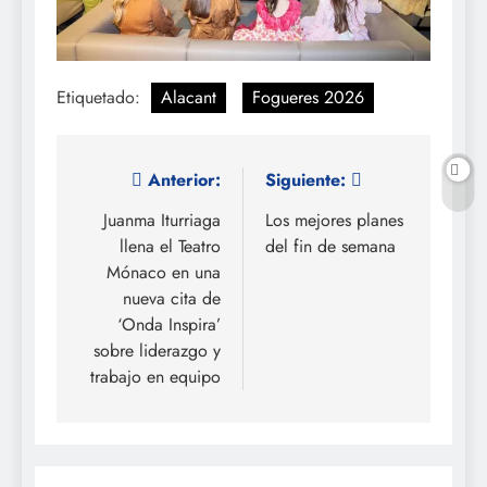
Etiquetado:
Alacant
Fogueres 2026
Navegación
Anterior:
Siguiente:
de
Juanma Iturriaga
Los mejores planes
llena el Teatro
del fin de semana
entradas
Mónaco en una
nueva cita de
‘Onda Inspira’
sobre liderazgo y
trabajo en equipo