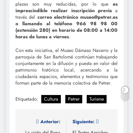
plazas son muy reducidas, por lo que
es
imprescindible realizar inscripción previa
a
través del
correo electrónico museo@petrer.es
o llamando al teléfono 966 98 98 00
(extensión 280) en horario de 08:00 a 14:00
horas de lunes a viernes
.
Con esta iniciativa, el Museo Dámaso Navarro y la
parroquia de San Bartolomé continúan trabajando
conjuntamente en la difusión y puesta en valor del
patrimonio histórico local, acercando a la
ciudadanía espacios, elementos y testimonios que
forman parte de la memoria colectiva de Petrer.
Etiquetado:
Cultura
Petrer
Turisme
Navegación
Anterior:
Siguiente:
La visita del Papa
El Teatre Arniches