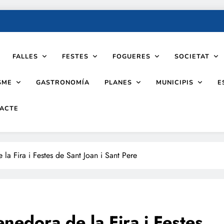
FALLES
FESTES
FOGUERES
SOCIETAT
SME
PLANES
MUNICIPIS
GASTRONOMÍA
E
ACTE
 la Fira i Festes de Sant Joan i Sant Pere
enedora de la Fira i Festes