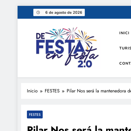
Saltar
6 de agosto de 2026
al
contenido
INICI
TURI
CONT
De festa en festa 2.0
Inicio
FESTES
Pilar Nos será la mantenedora de
FESTES
Pilar Nos será la mant