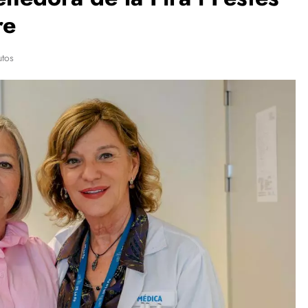
re
utos