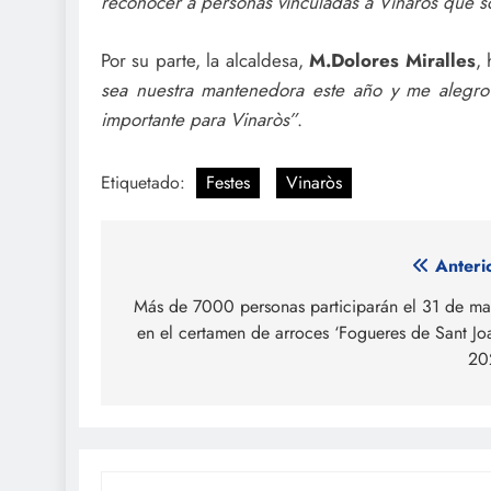
reconocer a personas vinculadas a Vinaròs que so
Por su parte, la alcaldesa,
M.Dolores Miralles
,
sea nuestra mantenedora este año y me alegro
importante para Vinaròs”
.
Etiquetado:
Festes
Vinaròs
Navegación
Anteri
de
Más de 7000 personas participarán el 31 de m
en el certamen de arroces ‘Fogueres de Sant Jo
entradas
20