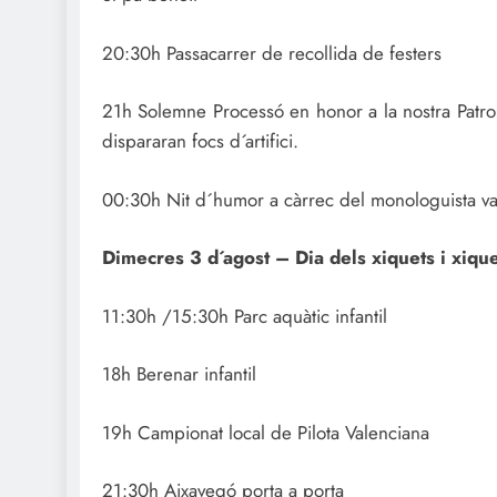
20:30h Passacarrer de recollida de festers
21h Solemne Processó en honor a la nostra Patron
dispararan focs d´artifici.
00:30h Nit d´humor a càrrec del monologuista va
Dimecres 3 d´agost – Dia dels xiquets i xique
11:30h /15:30h Parc aquàtic infantil
18h Berenar infantil
19h Campionat local de Pilota Valenciana
21:30h Aixavegó porta a porta