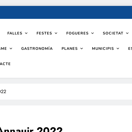
FALLES
FESTES
FOGUERES
SOCIETAT
SME
PLANES
MUNICIPIS
GASTRONOMÍA
E
ACTE
022
´Annauir 2022