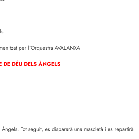
ls
 amenitzat per l´Orquestra AVALANXA
ARE DE DÉU DELS ÀNGELS
ngels. Tot seguit, es dispararà una mascletà i es repartirà