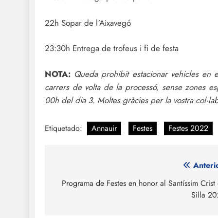
22h Sopar de l´Aixavegó
23:30h Entrega de trofeus i fi de festa
NOTA:
Queda prohibit estacionar vehicles en e
carrers de volta de la processó, sense zones es
00h del dia 3. Moltes gràcies per la vostra col·la
Etiquetado:
Annauir
Festes
Festes 2022
Navegación
Anteri
de
Programa de Festes en honor al Santíssim Crist
Silla 2
entradas