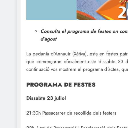
Consulta el programa de festes on come
d´agost
La pedanía d´Annauir (Xàtiva), esta en festes pa
que començaran oficialment este dissabte 23 de
continuació vos mostrem el programa d´actes, que 
PROGRAMA DE FESTES
Dissabte 23 juliol
21:30h Passacarrer de recollida dels festers
22h Acte de Presentació i Proclamació dels Fest