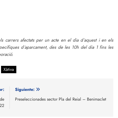
ls carrers afectats per un acte en el dia d´aquest i en els
pecifiques d´aparcament, des de les 10h del dia 1 fins les
boració.
Xàtiva
or:
Siguiente:
 de
Preseleccionades sector Pla del Reial – Benimaclet
022