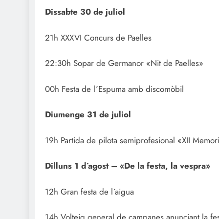
Dissabte 30 de juliol
21h XXXVI Concurs de Paelles
22:30h Sopar de Germanor «Nit de Paelles»
00h Festa de l´Espuma amb discomòbil
Diumenge 31 de juliol
19h Partida de pilota semiprofesional «XII Memori
Dilluns 1 d´agost – «De la festa, la vespra»
12h Gran festa de l´aigua
14h Volteig general de campanes anunciant la fe