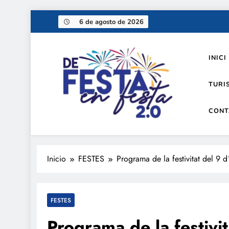
Saltar
6 de agosto de 2026
al
contenido
INICI
TURI
CONT
De festa en festa 2.0
Inicio
FESTES
Programa de la festivitat del 9
FESTES
Programa de la festiv