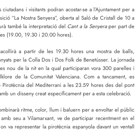
 ciutadans i visitants podran acostar-se a l’Ajuntament per a
ició “La Nostra Senyera”, oberta al Saló de Cristall de 10 a
urà també la interpretació del
Cant a la Senyera
per part de
sses (19.00, 19.30 i 20.00 hores).
acollirà a partir de les 19.30 hores una mostra de balls,
yats per la Colla Dos i Dos Folk de Benetússer. La jornada
es nou de la nit en la qual participaran vora 300 parelles i
olklore de la Comunitat Valenciana. Com a tancament, es
 de Pirotècnia del Mediterrani a les 23.59 hores des del pont
 amb un disseny creat específicament per a esta celebració.
binarà ritme, color, llum i baluern per a envoltar el públic
, amb seu a Vilamarxant, ve de participar recentment en el
, on va representar la pirotècnia espanyola davant un ventall