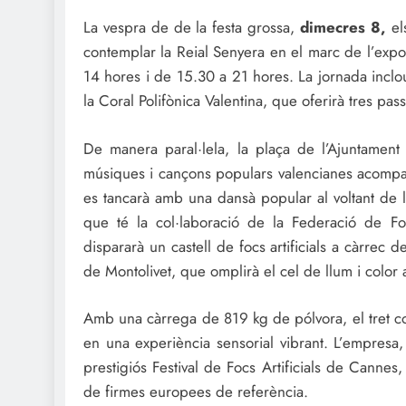
La vespra de de la festa grossa,
dimecres 8,
els
contemplar la Reial Senyera en el marc de l’expos
14 hores i de 15.30 a 21 hores. La jornada inclo
la Coral Polifònica Valentina, que oferirà tres pa
De manera paral·lela, la plaça de l’Ajuntament 
músiques i cançons populars valencianes acompan
es tancarà amb una dansà popular al voltant de l
que té la col·laboració de la Federació de F
dispararà un castell de focs artificials a càrrec
de Montolivet, que omplirà el cel de llum i color
Amb una càrrega de 819 kg de pólvora, el tret com
en una experiència sensorial vibrant. L’empresa
prestigiós Festival de Focs Artificials de Cannes
de firmes europees de referència.