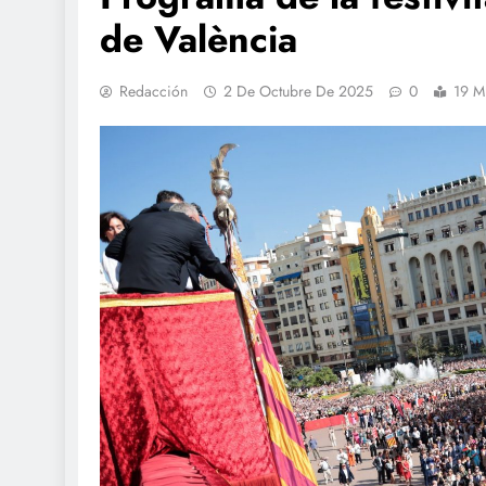
de València
Redacción
2 De Octubre De 2025
0
19 M