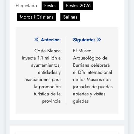
Etiquetado:
Festes
Festes 2026
Moros i Cristians
Salinas
Navegación
Anterior:
Siguiente:
de
Costa Blanca
El Museo
inyecta 1,1 millón a
Arqueológico de
entradas
ayuntamientos,
Burriana celebrará
entidades y
el Día Internacional
asociaciones para
de los Museos con
la promoción
jornadas de puertas
turística de la
abiertas y visitas
provincia
guiadas