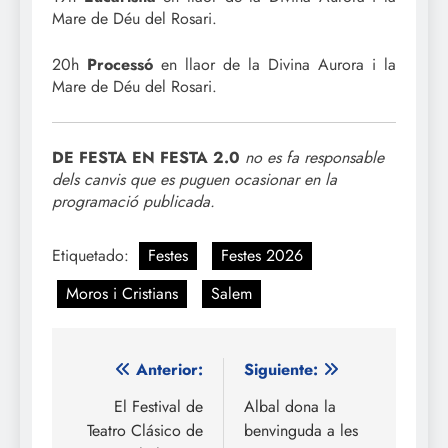
Mare de Déu del Rosari.
20h
Processó
en llaor de la Divina Aurora i la
Mare de Déu del Rosari.
DE FESTA EN FESTA 2.0
no es fa responsable
dels canvis que es puguen ocasionar en la
programació publicada.
Etiquetado:
Festes
Festes 2026
Moros i Cristians
Salem
Navegación
Anterior:
Siguiente:
de
El Festival de
Albal dona la
Teatro Clásico de
benvinguda a les
entradas