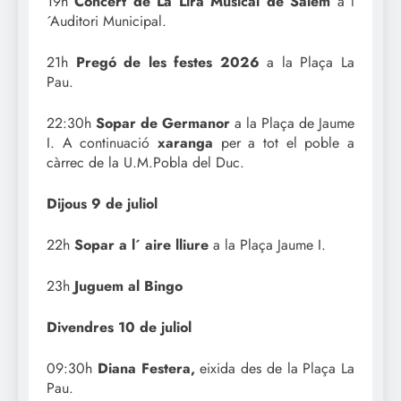
19h
Concert de La Lira Musical de Salem
a l
´Auditori Municipal.
21h
Pregó de les festes 2026
a la Plaça La
Pau.
22:30h
Sopar de Germanor
a la Plaça de Jaume
I. A continuació
xaranga
per a tot el poble a
càrrec de la U.M.Pobla del Duc.
Dijous 9 de juliol
22h
Sopar a l´ aire lliure
a la Plaça Jaume I.
23h
Juguem al Bingo
Divendres 10 de juliol
09:30h
Diana Festera,
eixida des de la Plaça La
Pau.