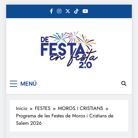
Saltar
al
contenido
De festa en festa 2.0
MENÚ
Inicio
FESTES
MOROS I CRISTIANS
Programa de les Festes de Moros i Cristians de
Salem 2026