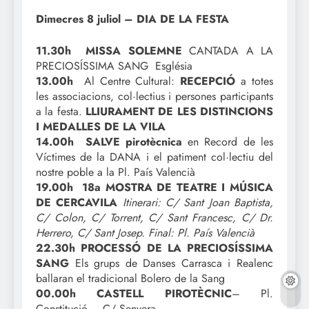
Dimecres 8 juliol – DIA DE LA FESTA
11.30h MISSA SOLEMNE
CANTADA A LA
PRECIOSÍSSIMA SANG Església
13.00h
Al Centre Cultural:
RECEPCIÓ
a totes
les associacions, col·lectius i persones participants
a la festa.
LLIURAMENT DE LES DISTINCIONS
I MEDALLES DE LA VILA
14.00h SALVE pirotècnica
en Record de les
Víctimes de la DANA i el patiment col·lectiu del
nostre poble a la Pl. País Valencià
19.00h 18a MOSTRA DE TEATRE I MÚSICA
DE CERCAVILA
Itinerari: C/ Sant Joan Baptista,
C/ Colon, C/ Torrent, C/ Sant Francesc, C/ Dr.
Herrero, C/ Sant Josep. Final: Pl. País Valencià
22.30h PROCESSÓ DE LA PRECIOSÍSSIMA
SANG
Els grups de Danses Carrasca i Realenc
ballaran el tradicional Bolero de la Sang
00.00h CASTELL PIROTÈCNIC
– Pl.
Constitució – C/ Senyera