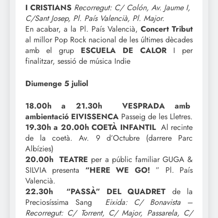
I CRISTIANS
Recorregut: C/ Colón, Av. Jaume I,
C/Sant Josep, Pl. País Valencià, Pl. Major.
En acabar, a la Pl. País Valencià,
Concert Tribut
al millor Pop Rock nacional de les últimes dècades
amb el grup
ESCUELA DE CALOR
I per
finalitzar, sessió de música Indie
Diumenge 5 juliol
18.00h a 21.30h VESPRADA amb
ambientació EIVISSENCA
Passeig de les Lletres.
19.30h a 20.00h COETÀ INFANTIL
Al recinte
de la coetà. Av. 9 d’Octubre (darrere Parc
Albízies)
20.00h TEATRE
per a públic familiar GUGA &
SILVIA presenta
“HERE WE GO!
” Pl. País
Valencià.
22.30h “PASSÀ” DEL QUADRET
de la
Preciosíssima Sang
Eixida: C/ Bonavista –
Recorregut: C/ Torrent, C/ Major, Passarela, C/