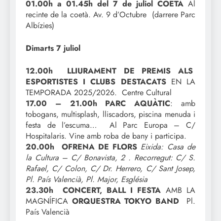
01.00h a 01.45h del 7 de juliol
COETÀ
Al
recinte de la coetà. Av. 9 d’Octubre (darrere Parc
Albízies)
Dimarts 7 juliol
12.00h LLIURAMENT DE PREMIS ALS
ESPORTISTES I CLUBS DESTACATS
EN LA
TEMPORADA 2025/2026. Centre Cultural
17.00 – 21.00h PARC AQUÀTIC
: amb
tobogans, multisplash, lliscadors, piscina menuda i
festa de l’escuma… Al Parc Europa – C/
Hospitalaris. Vine amb roba de bany i participa.
20.00h OFRENA DE FLORS
Eixida: Casa de
la Cultura – C/ Bonavista, 2 . Recorregut: C/ S.
Rafael, C/ Colon, C/ Dr. Herrero, C/ Sant Josep,
Pl. País Valencià, Pl. Major, Església
23.30h CONCERT, BALL I FESTA
AMB LA
MAGNÍFICA
ORQUESTRA TOKYO BAND
Pl.
País Valencià