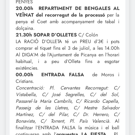
PENYES
20.00h REPARTIMENT DE BENGALES AL
VEÏNAT del recorregut de la processó
per la
penya el Coet amb acompanyament de tabal i
dolçaina.
21.30h SOPAR D’OLLETES
C/ Colón
LA RACIÓ D’OLLETA té un PREU d’3€ i pots
comprar el tiquet fins el 3 de juliol, a les 14.00h
Al DIGA’M de l’Ajuntament de Picanya en l’horari
habitual, i a peu d’Olleta fins a esgotar
existències.
00.00h ENTRADA FALSA
de Moros i
Cristians.
Concentració: Pl. Cervantes Recorregut: C/
Vistabella, C/ José Segrelles, C/ del Sol,
Passarel·la Maria Cambrils, C/ Ricardo Capella,
Passeig de les Lletres, C/ Mestre Salvador
Martínez, C/ del Pilar, C/ Dr. Herrero, C/
Bonavista, C/ Torrent, Pl. País Valencià.
Al
finalitzar l’ENTRADA FALSA la música i el ball
continuaran amb l’
orquestra LA FIESTA
. Pl.