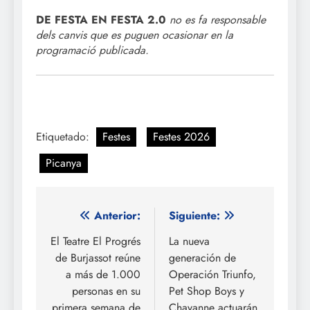
DE FESTA EN FESTA 2.0
no es fa responsable
dels canvis que es puguen ocasionar en la
programació publicada.
Etiquetado:
Festes
Festes 2026
Picanya
Navegación
Anterior:
Siguiente:
de
El Teatre El Progrés
La nueva
de Burjassot reúne
generación de
entradas
a más de 1.000
Operación Triunfo,
personas en su
Pet Shop Boys y
primera semana de
Chayanne actuarán