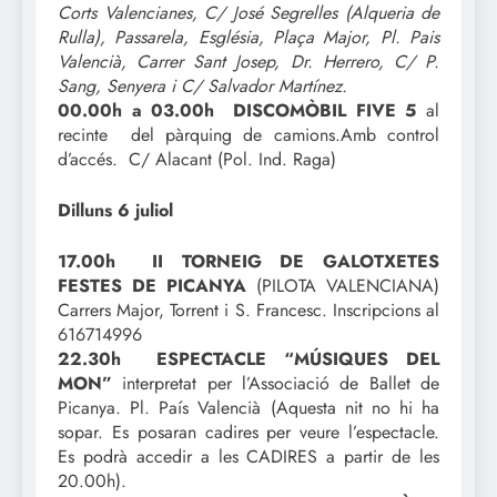
Corts Valencianes, C/ José Segrelles (Alqueria de
Rulla), Passarela, Església, Plaça Major, Pl. Pais
Valencià, Carrer Sant Josep, Dr. Herrero, C/ P.
Sang, Senyera i C/ Salvador Martínez.
00.00h a 03.00h DISCOMÒBIL FIVE 5
al
recinte del pàrquing de camions.Amb control
d’accés. C/ Alacant (Pol. Ind. Raga)
Dilluns 6 juliol
17.00h II TORNEIG DE GALOTXETES
FESTES DE PICANYA
(PILOTA VALENCIANA)
Carrers Major, Torrent i S. Francesc. Inscripcions al
616714996
22.30h ESPECTACLE “MÚSIQUES DEL
MON”
interpretat per l’Associació de Ballet de
Picanya. Pl. País Valencià (Aquesta nit no hi ha
sopar. Es posaran cadires per veure l’espectacle.
Es podrà accedir a les CADIRES a partir de les
20.00h).