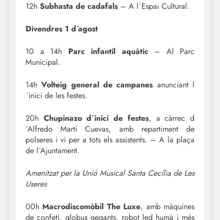
12h
Subhasta de cadafals
– A l´Espai Cultural.
Divendres 1 d´agost
10 a 14h
Parc infantil aquàtic
– Al Parc
Municipal.
14h
Volteig general de campanes
anunciant l
´inici de les festes.
20h
Chupinazo d´inici de festes
, a càrrec d
´Alfredo Martí Cuevas, amb repartiment de
polseres i vi per a tots els assistents. – A la plaça
de l´Ajuntament.
Amenitzat per la Unió Musical Santa Cecília de Les
Useres
00h
Macrodiscomòbil The Luxe
, amb màquines
de confeti, globus gegants, robot led humà i més