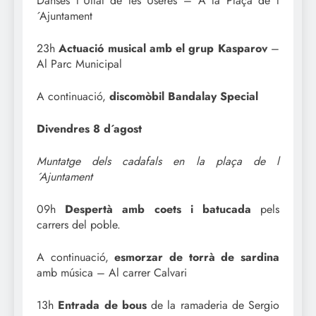
Danses l´Ullal de les Useres – A la Plaça de l
´Ajuntament
23h
Actuació musical amb el grup Kasparov
–
Al Parc Municipal
A continuació,
discomòbil Bandalay Special
Divendres 8 d´agost
Muntatge dels cadafals en la plaça de l
´Ajuntament
09h
Despertà amb coets i batucada
pels
carrers del poble.
A continuació,
esmorzar de torrà de sardina
amb música – Al carrer Calvari
13h
Entrada de bous
de la ramaderia de Sergio