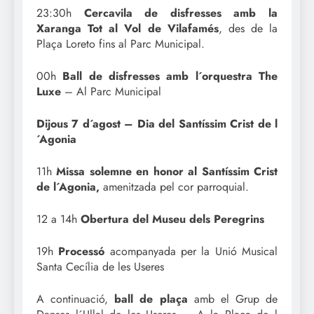
23:30h
Cercavila de disfresses amb la
Xaranga Tot al Vol de Vilafamés
, des de la
Plaça Loreto fins al Parc Municipal.
00h
Ball de disfresses amb l´orquestra The
Luxe
– Al Parc Municipal
Dijous 7 d´agost – Dia del Santíssim Crist de l
´Agonia
11h
Missa solemne en honor al Santíssim Crist
de l´Agonia,
amenitzada pel cor parroquial.
12 a 14h
Obertura del Museu dels Peregrins
19h
Processó
acompanyada per la Unió Musical
Santa Cecília de les Useres
A continuació,
ball de plaça
amb el Grup de