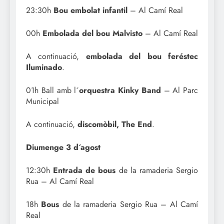
23:30h
Bou embolat infantil
– Al Camí Real
00h
Embolada del bou Malvisto
– Al Camí Real
A continuació,
embolada del bou feréstec
Iluminado
.
01h Ball amb l´
orquestra Kinky Band
– Al Parc
Municipal
A continuació,
discomòbil, The End
.
Diumenge 3 d´agost
12:30h
Entrada de bous
de la ramaderia Sergio
Rua – Al Camí Real
18h
Bous
de la ramaderia Sergio Rua – Al Camí
Real