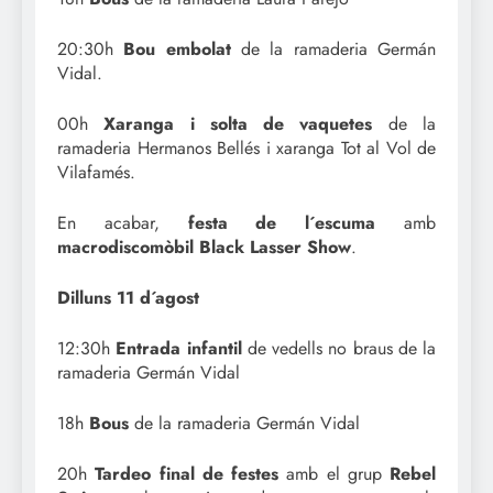
20:30h
Bou embolat
de la ramaderia Germán
Vidal.
00h
Xaranga i solta de vaquetes
de la
ramaderia Hermanos Bellés i xaranga Tot al Vol de
Vilafamés.
En acabar,
festa de l´escuma
amb
macrodiscomòbil Black Lasser Show
.
Dilluns 11 d´agost
12:30h
Entrada infantil
de vedells no braus de la
ramaderia Germán Vidal
18h
Bous
de la ramaderia Germán Vidal
20h
Tardeo final de festes
amb el grup
Rebel