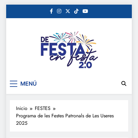
Saltar
al
contenido
De festa en festa 2.0
MENÚ
Inicio
FESTES
Programa de les Festes Patronals de Les Useres
2025