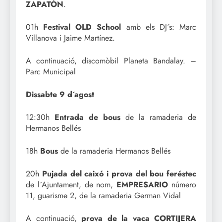
ZAPATÓN
.
01h
Festival OLD School
amb els DJ´s: Marc
Villanova i Jaime Martínez.
A continuació, discomòbil Planeta Bandalay. –
Parc Municipal
Dissabte 9 d´agost
12:30h
Entrada de bous
de la ramaderia de
Hermanos Bellés
18h
Bous
de la ramaderia Hermanos Bellés
20h
Pujada del caixó i prova del bou feréstec
de l´Ajuntament, de nom,
EMPRESARIO
número
11, guarisme 2, de la ramaderia German Vidal
A continuació,
prova de la vaca CORTIJERA