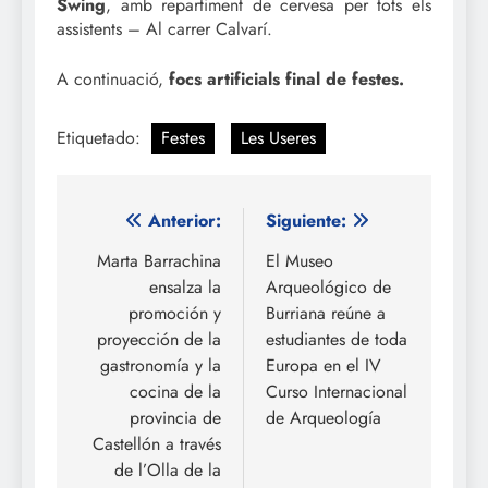
Swing
, amb repartiment de cervesa per tots els
assistents – Al carrer Calvarí.
A continuació,
focs artificials final de festes.
Etiquetado:
Festes
Les Useres
Navegación
Anterior:
Siguiente:
de
Marta Barrachina
El Museo
ensalza la
Arqueológico de
entradas
promoción y
Burriana reúne a
proyección de la
estudiantes de toda
gastronomía y la
Europa en el IV
cocina de la
Curso Internacional
provincia de
de Arqueología
Castellón a través
de l’Olla de la