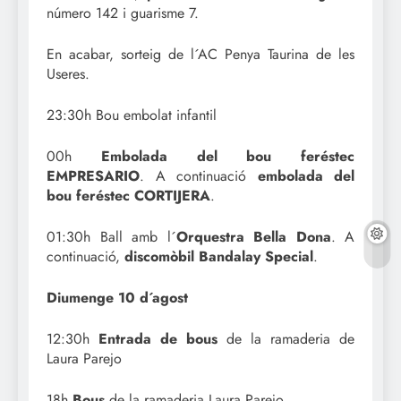
número 142 i guarisme 7.
En acabar, sorteig de l´AC Penya Taurina de les
Useres.
23:30h Bou embolat infantil
00h
Embolada del bou feréstec
EMPRESARIO
. A continuació
embolada del
bou feréstec CORTIJERA
.
01:30h Ball amb l´
Orquestra Bella Dona
. A
continuació,
discomòbil Bandalay Special
.
Diumenge 10 d´agost
12:30h
Entrada de bous
de la ramaderia de
Laura Parejo
18h
Bous
de la ramaderia Laura Parejo