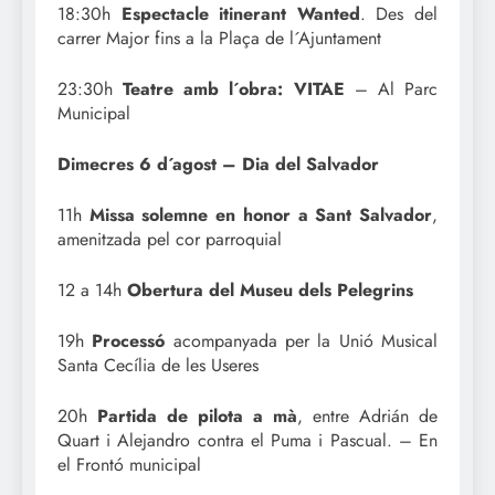
18:30h
Espectacle itinerant Wanted
. Des del
carrer Major fins a la Plaça de l´Ajuntament
23:30h
Teatre amb l´obra: VITAE
– Al Parc
Municipal
Dimecres 6 d´agost – Dia del Salvador
11h
Missa solemne en honor a Sant Salvador
,
amenitzada pel cor parroquial
12 a 14h
Obertura del Museu dels Pelegrins
19h
Processó
acompanyada per la Unió Musical
Santa Cecília de les Useres
20h
Partida de pilota a mà
, entre Adrián de
Quart i Alejandro contra el Puma i Pascual. – En
el Frontó municipal