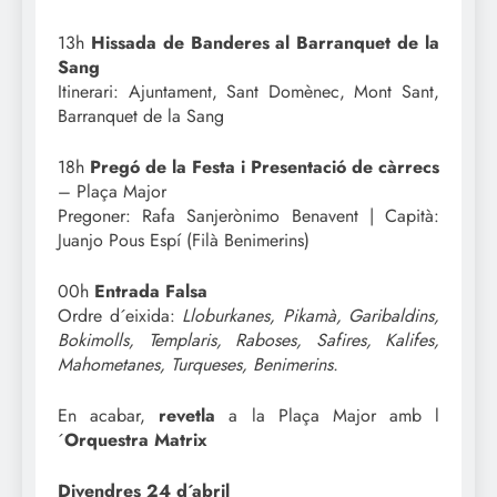
13h
Hissada de Banderes al Barranquet de la
Sang
Itinerari: Ajuntament, Sant Domènec, Mont Sant,
Barranquet de la Sang
18h
Pregó de la Festa i Presentació de càrrecs
– Plaça Major
Pregoner: Rafa Sanjerònimo Benavent | Capità:
Juanjo Pous Espí (Filà Benimerins)
00h
Entrada Falsa
Ordre d´eixida:
Lloburkanes, Pikamà, Garibaldins,
Bokimolls, Templaris, Raboses, Safires, Kalifes,
Mahometanes, Turqueses, Benimerins.
En acabar,
revetla
a la Plaça Major amb l
´
Orquestra Matrix
Divendres 24 d´abril