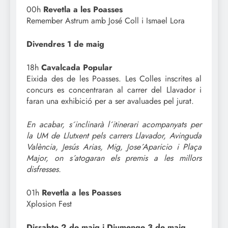
00h
Revetla a les Poasses
Remember Astrum amb José Coll i Ismael Lora
Divendres 1 de maig
18h
Cavalcada Popular
Eixida des de les Poasses. Les Colles inscrites al
concurs es concentraran al carrer del Llavador i
faran una exhibició per a ser avaluades pel jurat.
En acabar, s´inclinarà l´itinerari acompanyats per
la UM de Llutxent pels carrers Llavador, Avinguda
València, Jesús Arias, Mig, Jose´Aparicio i Plaça
Major, on s´atogaran els premis a les millors
disfresses.
01h
Revetla a les Poasses
Xplosion Fest
Dissabte 2 de maig i Diumenge 3 de maig