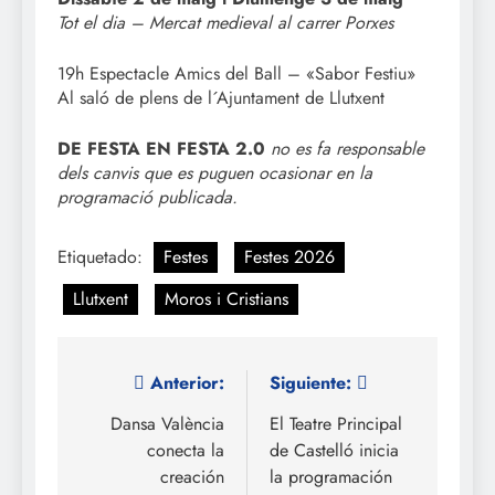
Tot el dia – Mercat medieval al carrer Porxes
19h Espectacle Amics del Ball – «Sabor Festiu»
Al saló de plens de l´Ajuntament de Llutxent
DE FESTA EN FESTA 2.0
no es fa responsable
dels canvis que es puguen ocasionar en la
programació publicada.
Etiquetado:
Festes
Festes 2026
Llutxent
Moros i Cristians
Navegación
Anterior:
Siguiente:
de
Dansa València
El Teatre Principal
conecta la
de Castelló inicia
entradas
creación
la programación