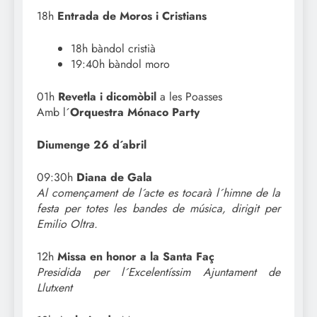
18h
Entrada de Moros i Cristians
18h bàndol cristià
19:40h bàndol moro
01h
Revetla i dicomòbil
a les Poasses
Amb l´
Orquestra Mónaco Party
Diumenge 26 d´abril
09:30h
Diana de Gala
Al començament de l´acte es tocarà l´himne de la
festa per totes les bandes de música, dirigit per
Emilio Oltra.
12h
Missa en honor a la Santa Faç
Presidida per l´Excelentíssim Ajuntament de
Llutxent