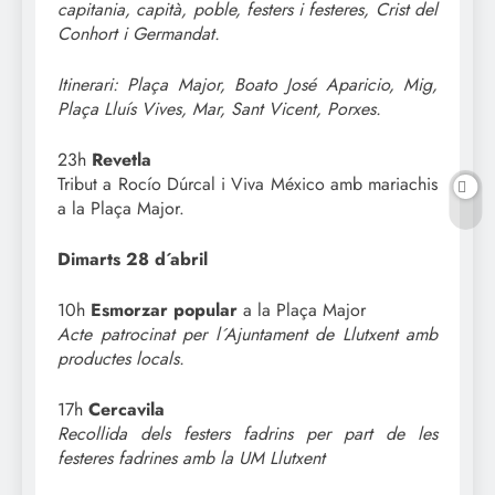
capitania, capità, poble, festers i festeres, Crist del
Conhort i Germandat.
Itinerari: Plaça Major, Boato José Aparicio, Mig,
Plaça Lluís Vives, Mar, Sant Vicent, Porxes.
23h
Revetla
Tribut a Rocío Dúrcal i Viva México amb mariachis
a la Plaça Major.
Dimarts 28 d´abril
10h
Esmorzar popular
a la Plaça Major
Acte patrocinat per l´Ajuntament de Llutxent amb
productes locals.
17h
Cercavila
Recollida dels festers fadrins per part de les
festeres fadrines amb la UM Llutxent