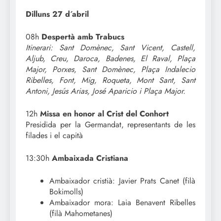
Dilluns 27 d´abril
08h
Despertà amb Trabucs
Itinerari: Sant Domènec, Sant Vicent, Castell,
Aljub, Creu, Daroca, Badenes, El Raval, Plaça
Major, Porxes, Sant Domènec, Plaça Indalecio
Ribelles, Font, Mig, Roqueta, Mont Sant, Sant
Antoni, Jesús Arias, José Aparicio i Plaça Major.
12h
Missa en honor al Crist del Conhort
Presidida per la Germandat, representants de les
filades i el capità
13:30h
Ambaixada Cristiana
Ambaixador cristià: Javier Prats Canet (filà
Bokimolls)
Ambaixador mora: Laia Benavent Ribelles
(filà Mahometanes)