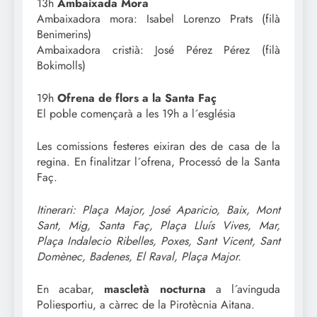
13h
Ambaixada Mora
Ambaixadora mora: Isabel Lorenzo Prats (filà
Benimerins)
Ambaixadora cristià: José Pérez Pérez (filà
Bokimolls)
19h
Ofrena de flors a la Santa Faç
El poble començarà a les 19h a l´església
Les comissions festeres eixiran des de casa de la
regina. En finalitzar l´ofrena, Processó de la Santa
Faç.
Itinerari: Plaça Major, José Aparicio, Baix, Mont
Sant, Mig, Santa Faç, Plaça Lluís Vives, Mar,
Plaça Indalecio Ribelles, Poxes, Sant Vicent, Sant
Domènec, Badenes, El Raval, Plaça Major.
En acabar,
mascletà nocturna
a l´avinguda
Poliesportiu, a càrrec de la Pirotècnia Aitana.