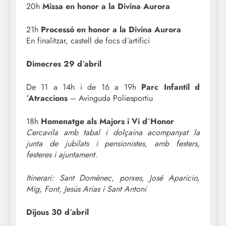
20h
Missa en honor a la Divina Aurora
21h
Processó en honor a la Divina Aurora
En finalitzar, castell de focs d´artifici
Dimecres 29 d´abril
De 11 a 14h i de 16 a 19h
Parc Infantil d
´Atraccions
– Avinguda Poliesportiu
18h
Homenatge als Majors i Vi d´Honor
Cercavila amb tabal i dolçaina acompanyat la
junta de jubilats i pensionistes, amb festers,
festeres i ajuntament.
Itinerari: Sant Domènec, porxes, José Aparicio,
Mig, Font, Jesús Arias i Sant Antoni
Dijous 30 d´abril