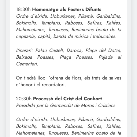
18:30h
Homenatge als Festers Difunts
Ordre d´eixida: Lloburkanes, Pikamà, Garibaldins,
Bokimolls, Templaris, Raboses, Safires, Kalifes,
Mahometanes, Turqueses, Benimerins boato de la
capitania, capità, banda de música i trabucaires.
Itinerari: Palau Castell, Daroca, Plaça del Dotze,
Baixada Poasses, Plaça Poasses. Pujada al
Cementeri.
On tindrà lloc l´ofrena de flors, els trets de salves
d´honor i el recordatori.
20:30h
Processó del Crist del Conhort
Presidida per la Germandat de Moros i Cristians
Ordre d´eixida: Lloburkanes, Pikamà, Garibaldins,
Bokimolls, Templaris, Raboses, Safires, Kalifes,
Mahometanes, Turqueses, Benimerins boato de la