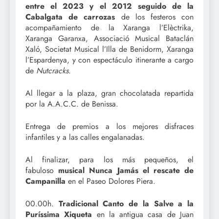
entre el 2023 y el 2012
seguido de la
Cabalgata de carrozas
de los festeros con
acompañamiento de la Xaranga l’Elèctrika,
Xaranga Garanxa, Associació Musical Bataclán
Xaló, Societat Musical l’Illa de Benidorm, Xaranga
l’Espardenya, y con espectáculo itinerante a cargo
de
Nutcracks.
Al llegar a la plaza, gran chocolatada repartida
por la A.A.C.C. de Benissa.
Entrega de premios a los mejores disfraces
infantiles y a las calles engalanadas.
Al finalizar, para los más pequeños, el
fabuloso
musical
Nunca Jamás el rescate de
Campanilla
en el Paseo Dolores Piera.
00.00h.
Tradicional Canto de la Salve a la
Puríssima Xiqueta
en la antigua casa de Juan