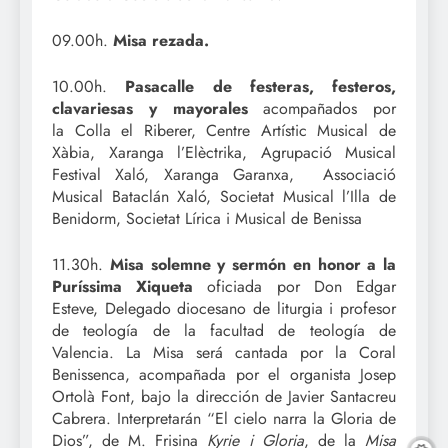
09.00h.
Misa rezada.
10.00h.
Pasacalle de festeras, festeros,
clavariesas y mayorales
acompañados por
la Colla el Riberer, Centre Artístic Musical de
Xàbia, Xaranga l’Elèctrika, Agrupació Musical
Festival Xaló, Xaranga Garanxa, Associació
Musical Bataclán Xaló, Societat Musical l’Illa de
Benidorm, Societat Lírica i Musical de Benissa
11.30h.
Misa solemne y sermón en honor a la
Puríssima Xiqueta
oficiada por Don Edgar
Esteve, Delegado diocesano de liturgia i profesor
de teología de la facultad de teología de
Valencia. La Misa será cantada por la Coral
Benissenca, acompañada por el organista Josep
Ortolà Font, bajo la dirección de Javier Santacreu
Cabrera. Interpretarán “El cielo narra la Gloria de
Dios”, de M. Frisina
Kyrie i Gloria
, de la
Misa