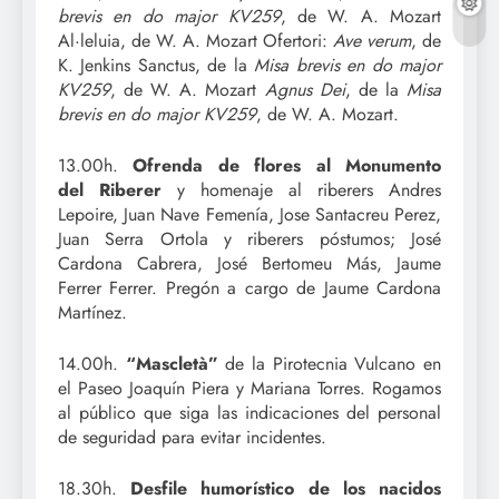
brevis en do major KV259
, de W. A. Mozart
Al·leluia, de W. A. Mozart Ofertori:
Ave verum
, de
K. Jenkins Sanctus, de la
Misa brevis en do major
KV259
, de W. A. Mozart
Agnus Dei
, de la
Misa
brevis en do major KV259
, de W. A. Mozart.
13.00h.
Ofrenda de flores al Monumento
del Riberer
y homenaje al riberers Andres
Lepoire, Juan Nave Femenía, Jose Santacreu Perez,
Juan Serra Ortola y riberers póstumos; José
Cardona Cabrera, José Bertomeu Más, Jaume
Ferrer Ferrer. Pregón a cargo de Jaume Cardona
Martínez.
14.00h.
“Mascletà”
de la Pirotecnia Vulcano en
el Paseo Joaquín Piera y Mariana Torres. Rogamos
al público que siga las indicaciones del personal
de seguridad para evitar incidentes.
18.30h.
Desfile humorístico de los nacidos