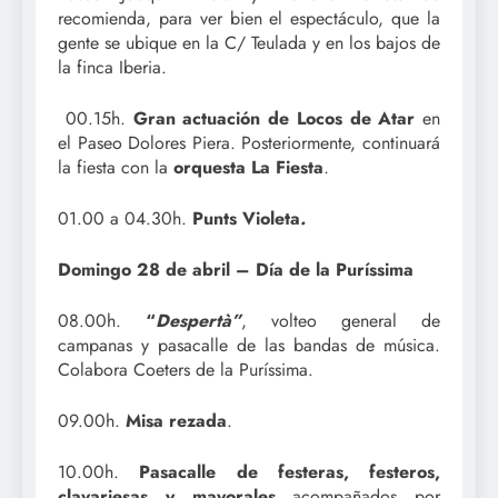
recomienda, para ver bien el espectáculo, que la
gente se ubique en la C/ Teulada y en los bajos de
la finca Iberia.
00.15h.
Gran actuación de Locos de Atar
en
el Paseo Dolores Piera. Posteriormente, continuará
la fiesta con la
orquesta La Fiesta
.
01.00 a 04.30h.
Punts Violeta
.
Domingo 28 de abril – Día de la Puríssima
08.00h.
“
Despertà”
, volteo general de
campanas y pasacalle de las bandas de música.
Colabora Coeters de la Puríssima.
09.00h.
Misa rezada
.
10.00h.
Pasacalle de festeras, festeros,
clavariesas y mayorales
acompañados por