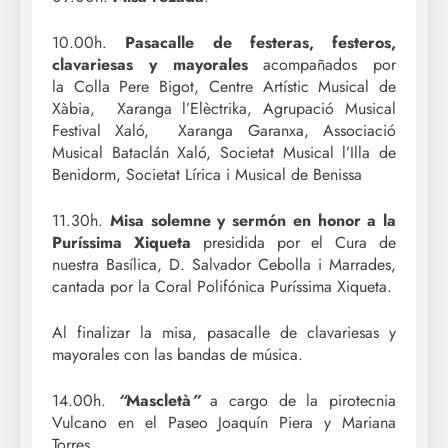
10.00h.
Pasacalle de festeras, festeros,
clavariesas y mayorales
acompañados por
la Colla Pere Bigot, Centre Artístic Musical de
Xàbia, Xaranga l’Elèctrika, Agrupació Musical
Festival Xaló, Xaranga Garanxa, Associació
Musical Bataclán Xaló, Societat Musical l’Illa de
Benidorm, Societat Lírica i Musical de Benissa
11.30h.
Misa solemne y sermón en honor a la
Puríssima Xiqueta
presidida por el Cura de
nuestra Basílica, D. Salvador Cebolla i Marrades,
cantada por la Coral Polifónica Puríssima Xiqueta.
Al finalizar la misa, pasacalle de clavariesas y
mayorales con las bandas de música.
14.00h.
“
Mascletà
”
a cargo de la pirotecnia
Vulcano en el Paseo Joaquín Piera y Mariana
Torres.