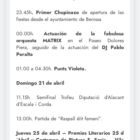
23.45h
. Primer Chupinazo
de apertura de las
fiestas desde el ayuntamiento de Benissa
00.00h.
Actuación de la fabulosa
orquesta MATRIX
en el Paseo Dolores
Piera,
seguido
de la actuación del
DJ Pablo
Peralta
01.00 a 04.30h.
Punts Violeta
.
Domingo 21 de abril
11.15h. Semifinal Trofeu Diputació d’Alacant
d’Escala i Corda.
13.00h. Partida de “Raspall èlit femení”.
Jueves 25 de abril – Premios Literarios 25 d
´Abril y Certamen de Pintura S. Soria – Vila