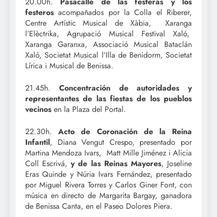
20.00h.
Pasacalle de las festeras y los
festeros
acompañados por la Colla el Riberer,
Centre Artístic Musical de Xàbia, Xaranga
l’Elèctrika, Agrupació Musical Festival Xaló,
Xaranga Garanxa, Associació Musical Bataclán
Xaló, Societat Musical l’Illa de Benidorm, Societat
Lírica i Musical de Benissa.
21.45h.
Concentración de autoridades y
representantes de las fiestas de los pueblos
vecinos
en la Plaza del Portal.
22.30h.
Acto de Coronación de la Reina
Infantil
, Diana Vengut Crespo, presentado por
Martina Mendoza Ivars, Matt Mille Jiménez i Alicia
Coll Escrivá,
y de las Reinas Mayores
, Joseline
Eras Quinde y Núria Ivars Fernández, presentado
por Miguel Rivera Torres y Carlos Giner Font, con
música en directo de Margarita Bargay, ganadora
de Benissa Canta, en el Paseo Dolores Piera.