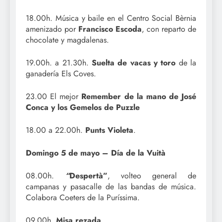
18.00h. Música y baile en el Centro Social Bèrnia
amenizado por
Francisco Escoda
, con reparto de
chocolate y magdalenas.
19.00h. a 21.30h.
Suelta de vacas y toro
de la
ganadería Els Coves.
23.00 El mejor
Remember de la man
o de José
Conca y los Gemelos de Puzzle
18.00 a 22.00h.
Punts Violeta
.
Domingo 5 de mayo – Día de la Vuità
08.00h.
“
Despertà”
, volteo general de
campanas y pasacalle de las bandas de música.
Colabora Coeters de la Puríssima.
09.00h.
Misa rezada
.