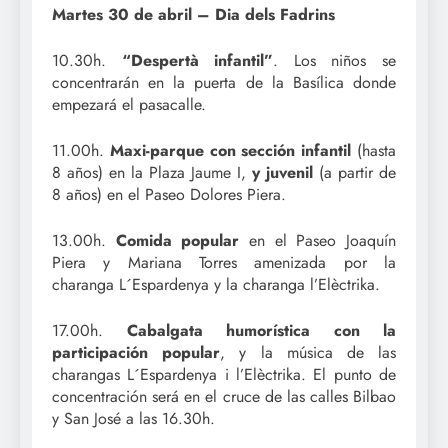
Martes 30 de abril – Dia dels Fadrins
10.30h.
“Despertà infantil”
. Los niños se
concentrarán en la puerta de la Basílica donde
empezará el pasacalle.
11.00h.
Maxi-parque con sección infantil
(hasta
8 años) en la Plaza Jaume I,
y juvenil
(a partir de
8 años) en el Paseo Dolores Piera.
13.00h.
Comida popular
en el Paseo Joaquín
Piera y Mariana Torres amenizada por la
charanga L´Espardenya y la charanga l’Elèctrika.
17.00h.
Cabalgata humorística con la
participación popular
, y la música de las
charangas L´Espardenya i l’Elèctrika. El punto de
concentración será en el cruce de las calles Bilbao
y San José a las 16.30h.