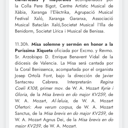
la Colla Pere Bigot, Centre Artístic Musical de
Xàbia, Xaranga l’Elèctrika, Agrupació Musical
Festival Xaló, Xaranga Garanxa, Associació
Musical Bataclán Xaló,Societat Musical l’Illa de
Benidorm, Societat Lírica i Musical de Benissa.
11.30h.
Misa solemne y sermón en honor a la
Puríssima Xiqueta
oficiada por Excmo. y Revmo.
Sr. Arzobispo D. Enrique Benavent Vidal de la
diócesis de Valencia. La Misa será cantada por
la Coral Benissenca, acompañada por el organista
Josep Ortolà Font, bajo la dirección de Javier
Santacreu Cabrera. Interpretarán
Regina
Coeli
K108
, primer mov. de W. A. Mozart
Kyrie i
Gloria
, de la
Misa brevis en do major
KV259
, de
W. A. Mozart,
Al·leluia
, de W. A. Mozart
Ofertori:
Ave verum corpus
, de W. A. Mozart
Sanctus, de la
Misa brevis en do major KV259
, de
W. A. Mozart Agnus Dei, de la
Misa brevis en do
major KV259
, de W. A. Mozart.