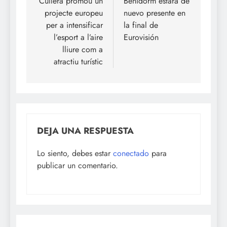
de
Cullera promou un
Benidorm estará de
projecte europeu
nuevo presente en
entradas
per a intensificar
la final de
l’esport a l’aire
Eurovisión
lliure com a
atractiu turístic
DEJA UNA RESPUESTA
Lo siento, debes estar
conectado
para
publicar un comentario.